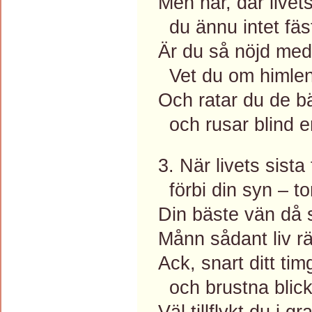
Men har, där livets
du ännu intet fäs
Är du så nöjd med
Vet du om himlen 
Och ratar du de b
och rusar blind e
3. När livets sist
förbi din syn – tom
Din bäste vän då s
Månn sådant liv r
Ack, snart ditt tim
och brustna blick
Väl tillflykt du i g