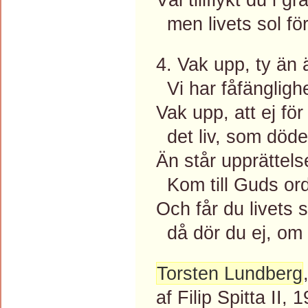
men livets sol för
4. Vak upp, ty än ä
Vi har fåfängligh
Vak upp, att ej för
det liv, som döden
Än står upprättels
Kom till Guds ord 
Och får du livets s
då dör du ej, om 
Torsten Lundberg
af Filip Spitta II, 