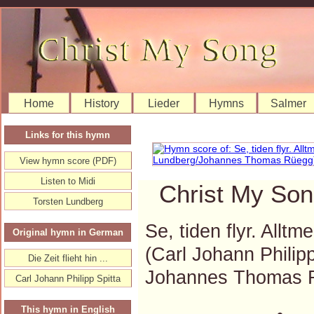
Home
History
Lieder
Hymns
Salmer
Links for this hymn
View hymn score (PDF)
Listen to Midi
Christ My Son
Torsten Lundberg
Se, tiden flyr. Allt
Original hymn in German
(Carl Johann Philip
Die Zeit flieht hin ...
Johannes Thomas 
Carl Johann Philipp Spitta
This hymn in English