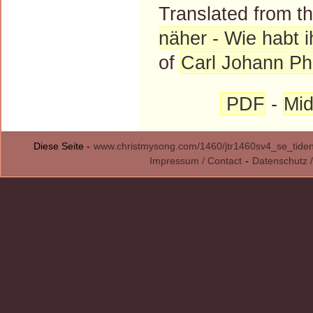
Translated from 
näher - Wie habt ih
of
Carl Johann Phi
PDF
-
Mid
Diese Seite -
www.christmysong.com/1460/jtr1460sv4_se_tiden_
Impressum / Contact
-
Datenschutz /