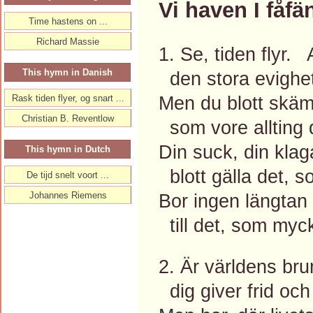
Vi haven I fåfä
Time hastens on ...
Richard Massie
1. Se, tiden flyr.
This hymn in Danish
den stora evighe
Men du blott skämt
Rask tiden flyer, og snart ...
Christian B. Reventlow
som vore allting d
Din suck, din kla
This hymn in Dutch
blott gälla det, s
De tijd snelt voort ...
Johannes Riemens
Bor ingen längtan i
till det, som myc
2. Är världens bru
dig giver frid och