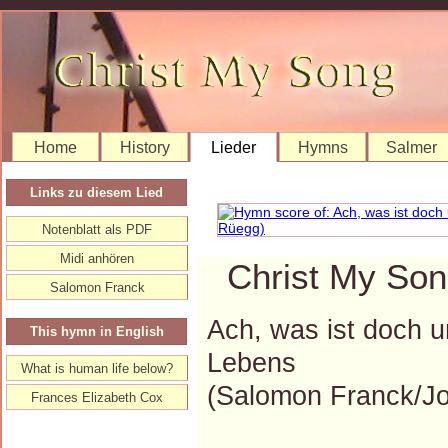
Home
History
Lieder
Hymns
Salmer
Links zu diesem Lied
Notenblatt als PDF
Midi anhören
Christ My Son
Salomon Franck
Ach, was ist doch u
This hymn in English
Lebens
What is human life below?
(Salomon Franck/J
Frances Elizabeth Cox