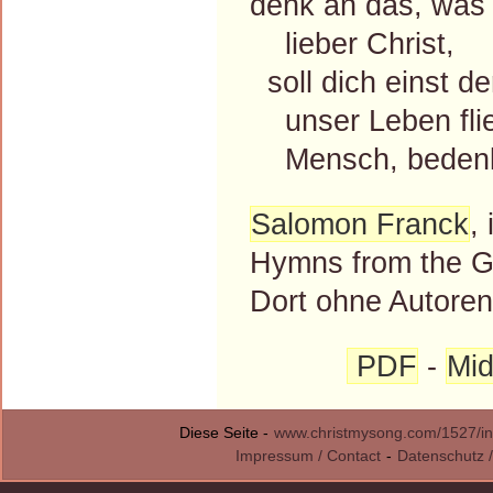
denk an das, was 
lieber Christ,
soll dich einst d
unser Leben flie
Mensch, bedenk
Salomon Franck
,
Hymns from the G
Dort ohne Autore
PDF
-
Mid
Diese Seite -
www.christmysong.com/1527/in
Impressum / Contact
-
Datenschutz /