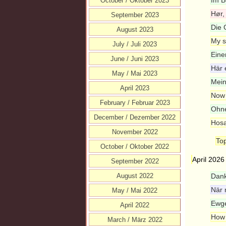
Im B
October / Oktober 2023
Hør,
September 2023
Die 
August 2023
My s
July / Juli 2023
Eine
June / Juni 2023
Här 
May / Mai 2023
Meine
April 2023
Now 
February / Februar 2023
Ohne
December / Dezember 2022
Hosa
November 2022
Top
October / Oktober 2022
April 2026
September 2022
August 2022
Dank
När 
May / Mai 2022
Ewge
April 2022
How 
March / März 2022