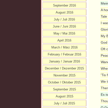
Mein
September 2016
A ho
August 2016
Tale
July / Juli 2016
I wa
June / Juni 2016
Glor
May / Mai 2016
My B
April 2016
God 
March / März 2016
Oft 
February / Februar 2016
Peac
January / Januar 2016
Wand
December / Dezember 2015
Wher
'Tis
November 2015
We t
October / Oktober 2015
Ther
September 2015
Es i
August 2015
Thou
July / Juli 2015
O Go