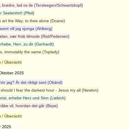
 brødre, lad os ile (Tersteegen/Schwartzkopf)
 Seelenhirt! (Pfeil)
 art the Way; to thee alone (Doane)
samt vill jag sjunga (Ahlberg)
elan, vær frisk tilmode (Rist/Pedersen)
erhebe, Herr, zu dir (Gerhardt)
s, immutably the same (Toplady)
 / Übersicht
 Oktober 2025
hör jag? Är det riktigt sant (Okänd)
should I fear the darkest hour - Jesus my all (Newton)
rist, erhebe Herz und Sinn (Liebich)
håbe vil, hvordan det går (Boye)
 / Übersicht
r 2025