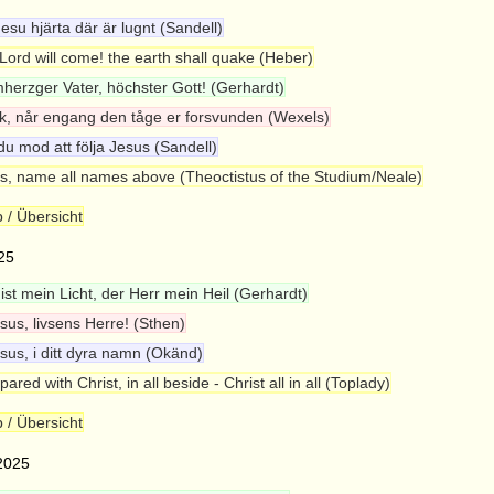
Jesu hjärta där är lugnt (Sandell)
Lord will come! the earth shall quake (Heber)
herzger Vater, höchster Gott! (Gerhardt)
, når engang den tåge er forsvunden (Wexels)
du mod att följa Jesus (Sandell)
s, name all names above (Theoctistus of the Studium/Neale)
 / Übersicht
25
 ist mein Licht, der Herr mein Heil (Gerhardt)
sus, livsens Herre! (Sthen)
sus, i ditt dyra namn (Okänd)
red with Christ, in all beside - Christ all in all (Toplady)
 / Übersicht
 2025