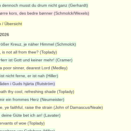
 dennoch musst du drum nicht ganz (Gerhardt)
tørre kors, des bedre bønner (Schmolck/Wexels)
 / Übersicht
 2026
rößer Kreuz, je näher Himmel (Schmolck)
, is not all from thee? (Toplady)
Herr ist Gott und keiner mehr! (Cramer)
a poor sinner, dearest Lord (Medley)
ist nicht ferne, er ist nah (Hiller)
åden i Guds hjärta (Rutström)
ath thy cool, refreshing shade (Toplady)
mir ein frommes Herz (Neumeister)
, ye faithful, raise the strain (John of Damascus/Neale)
, deine Güte bet ich an! (Lavater)
ervants of woe (Toplady)