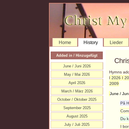
Home
History
Lieder
Added in / Hinzugefügt
Chri
June / Juni 2026
Hymns added
May / Mai 2026
l
2026
l
20
April 2026
2009
March / März 2026
June / Jun
October / Oktober 2025
På H
September 2025
Come
August 2025
Du k
July / Juli 2025
I bo