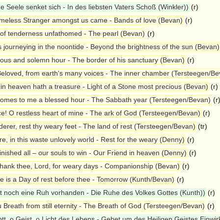
e Seele senket sich - In des liebsten Vaters Schoß (Winkler))
(r)
meless Stranger amongst us came - Bands of love (Bevan)
(r)
 of tenderness unfathomed - The pearl (Bevan)
(r)
s journeying in the noontide - Beyond the brightness of the sun (Bevan)
ious and solemn hour - The border of his sanctuary (Bevan)
(r)
eloved, from earth's many voices - The inner chamber (Tersteegen/Be
in heaven hath a treasure - Light of a Stone most precious (Bevan)
(r)
comes to me a blessed hour - The Sabbath year (Tersteegen/Bevan)
(r
e! O restless heart of mine - The ark of God (Tersteegen/Bevan)
(r)
erer, rest thy weary feet - The land of rest (Tersteegen/Bevan)
(tr)
e, in this waste unlovely world - Rest for the weary (Denny)
(r)
 finished all – our souls to win - Our Friend in heaven (Denny)
(r)
hank thee, Lord, for weary days - Companionship (Bevan)
(r)
e is a Day of rest before thee - Tomorrow (Kunth/Bevan)
(r)
st noch eine Ruh vorhanden - Die Ruhe des Volkes Gottes (Kunth))
(r)
 Breath from still eternity - The Breath of God (Tersteegen/Bevan)
(r)
tt, o Geist, o Licht des Lebens - Gebet um des Heiligen Geistes Einwi