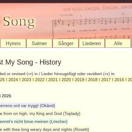
Hymns
Salmer
Sånger
Liederen
Alle
st My Song - History
 or revised (=r) in / Lieder hinzugefügt oder revidiert (=r) in:
25
l
2024
l
2023
l
2022
l
2021
l
2020
l
2019
l
2018
l
2017
l
2016
l
2
i 2026
errens ord var trygg! (Okänd)
 from on high, my King and God (Toplady)
annst's nicht böse meinen (Löscher)
re with thee long weary days and nights (Rosetti)