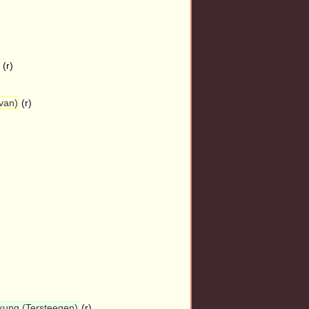
(r)
van)
(r)
)
rkung (Tersteegen)
(r)