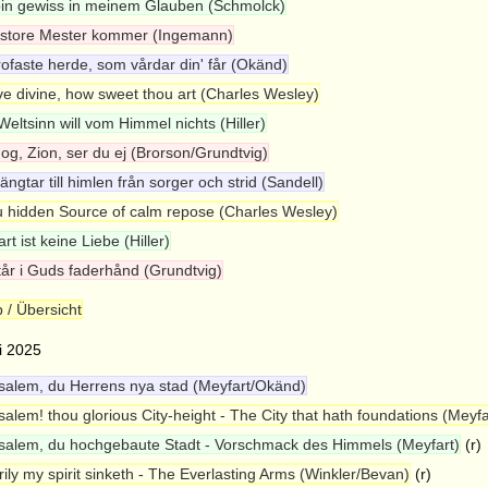
bin gewiss in meinem Glauben (Schmolck)
store Mester kommer (Ingemann)
rofaste herde, som vårdar din' får (Okänd)
ve divine, how sweet thou art (Charles Wesley)
Weltsinn will vom Himmel nichts (Hiller)
og, Zion, ser du ej (Brorson/Grundtvig)
ängtar till himlen från sorger och strid (Sandell)
 hidden Source of calm repose (Charles Wesley)
rt ist keine Liebe (Hiller)
står i Guds faderhånd (Grundtvig)
 / Übersicht
i 2025
salem, du Herrens nya stad (Meyfart/Okänd)
salem! thou glorious City-height - The City that hath foundations (Meyf
salem, du hochgebaute Stadt - Vorschmack des Himmels (Meyfart)
(r)
ily my spirit sinketh - The Everlasting Arms (Winkler/Bevan)
(r)