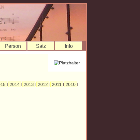
Person
Satz
Info
015
l
2014
l
2013
l
2012
l
2011
l
2010
l