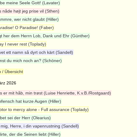
be meine Seele Gott! (Lavater)
 nåde højt jeg prise vil (Sthen)
ammre, wer nicht glaubt (Hiller)
radise! O Paradise! (Faber)
gt her dem Herrn Lob, Dank und Ehr (Günther)
y I never rest (Toplady)
vet ett namn så dyrt och kärt (Sandell)
st du mich noch an? (Schöner)
 / Übersicht
ärz 2026
s er mit håb, min trøst (Luise Henriette, K.v.B./Rostgaard)
Mensch hat kurze Augen (Hiller)
btor to mercy alone - Full assurance (Toplady)
bet sei der Herr (Olearius)
 mig, Herre, i din vapenrustning (Sandell)
rte, der die Seinen liebt (Hiller)