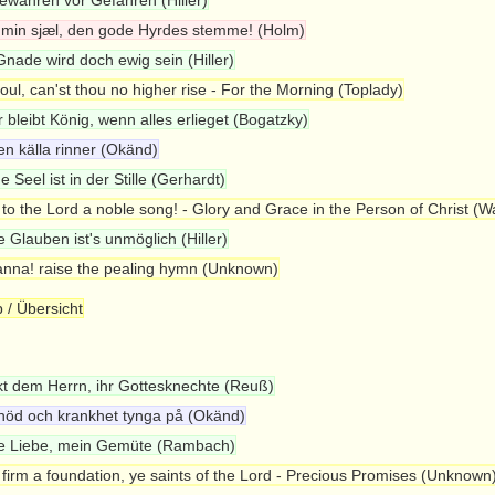
ewahren vor Gefahren (Hiller)
 min sjæl, den gode Hyrdes stemme! (Holm)
Gnade wird doch ewig sein (Hiller)
oul, can'st thou no higher rise - For the Morning (Toplady)
r bleibt König, wenn alles erlieget (Bogatzky)
en källa rinner (Okänd)
 Seel ist in der Stille (Gerhardt)
to the Lord a noble song! - Glory and Grace in the Person of Christ (Wa
 Glauben ist's unmöglich (Hiller)
nna! raise the pealing hymn (Unknown)
 / Übersicht
t dem Herrn, ihr Gottesknechte (Reuß)
nöd och krankhet tynga på (Okänd)
 Liebe, mein Gemüte (Rambach)
firm a foundation, ye saints of the Lord - Precious Promises (Unknown