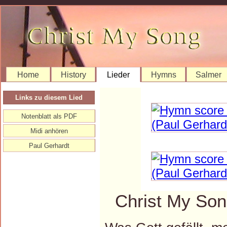
Home
History
Lieder
Hymns
Salmer
Links zu diesem Lied
Notenblatt als PDF
Midi anhören
Paul Gerhardt
Christ My Son