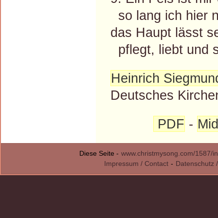
so lang ich hier 
das Haupt lässt se
pflegt, liebt und s
Heinrich Siegmun
Deutsches Kirchen
PDF
-
Mid
Diese Seite -
www.christmysong.com/1587/in
Impressum / Contact
-
Datenschutz /