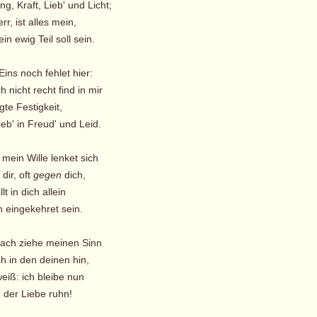
g, Kraft, Lieb' und Licht;
err, ist alles mein,
n ewig Teil soll sein.
Eins noch fehlet hier:
 nicht recht find in mir
te Festigkeit,
eb' in Freud' und Leid.
mein Wille lenket sich
dir, oft
gegen
dich,
lt in dich allein
h eingekehret sein.
, ach ziehe meinen Sinn
h in den deinen hin,
weiß: ich bleibe nun
 der Liebe ruhn!