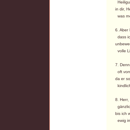
Heiligun
in dir, H
was mei
6. Aber 
dass ich
unbeweg
volle Li
7. Denn 
oft
von
da er sol
kindlic
8. Herr
gänzlic
bis ich 
ewig in