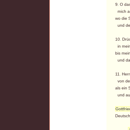
9. O da
mich au
wo die S
und des
10. Drüc
in mein 
bis mein
und das
11. Herr
von der 
als ein 
und aus
Gottfrie
Deutsch