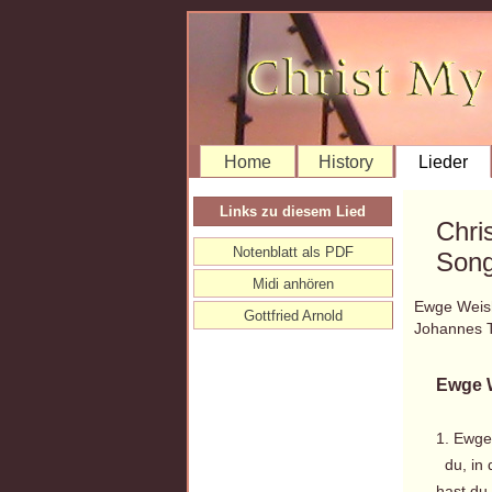
Home
History
Lieder
Links zu diesem Lied
Chri
Notenblatt als PDF
Song
Midi anhören
Ewge Weishe
Gottfried Arnold
Johannes 
Ewge W
1. Ewge
du, in 
hast du 