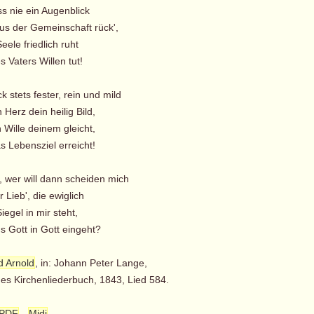
ss nie ein Augenblick
s der Gemeinschaft rück',
eele friedlich ruht
 Vaters Willen tut!
k stets fester, rein und mild
Herz dein heilig Bild,
 Wille deinem gleicht,
 Lebensziel erreicht!
, wer will dann scheiden mich
Lieb', die ewiglich
Siegel in mir steht,
 Gott in Gott eingeht?
d Arnold
, in: Johann Peter Lange,
es Kirchenliederbuch, 1843, Lied 584.
PDF
-
Midi