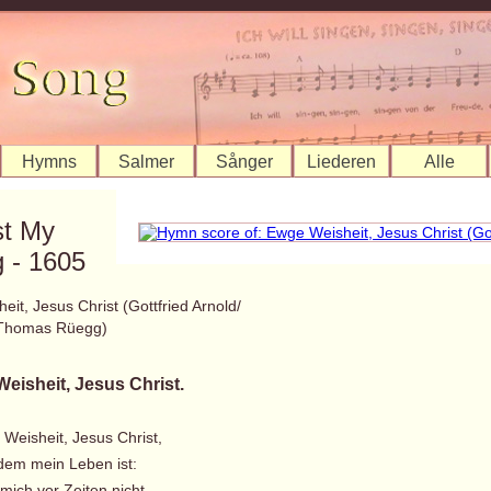
Hymns
Salmer
Sånger
Liederen
Alle
st My
 - 1605
it, Jesus Christ (Gottfried Arnold/
Thomas Rüegg)
eisheit, Jesus Christ.
 Weisheit, Jesus Christ,
dem mein Leben ist:
mich vor Zeiten nicht