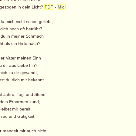
ezogen in dein Licht?
PDF
-
Midi
du mich nicht schon geliebt,
dich noch oft betrübt?
 du in meiner Schmach
t als ein Hirte nach?
der Vater meinen Sinn
u dir aus Liebe hin?
mich zu dir gewandt,
t du dich mir bekannt.
el Jahre, Tag' und Stund'
 dein Erbarmen kund;
bleibet mir bereit
reu und Gütigkeit.
ir mangelt mir auch nicht