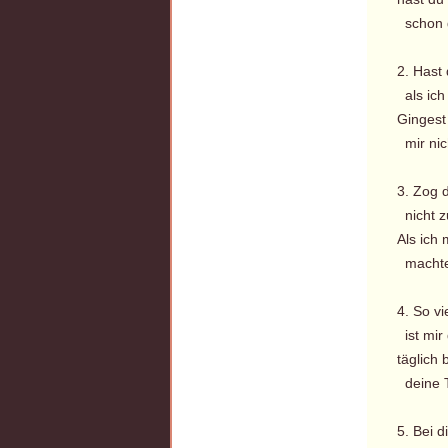
schon g
2. Hast 
als ich 
Gingest
mir nich
3. Zog 
nicht z
Als ich 
machtes
4. So vi
ist mir
täglich 
deine T
5. Bei d