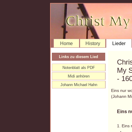
Home
History
Lieder
Links zu diesem Lied
Chri
Notenblatt als PDF
My 
Midi anhören
- 16
Johann Michael Hahn
Eins nur wo
(Johann M
Eins n
1. Eins 