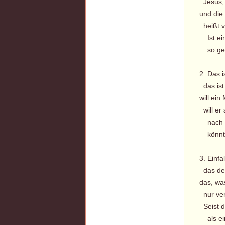
Jesus, 
und die 
heißt vo
Ist ein 
so gefä
2. Das i
das ist 
will ei
will er
nach d
könnte 
3. Einfal
das de
das, wa
nur ver
Seist d
als ein