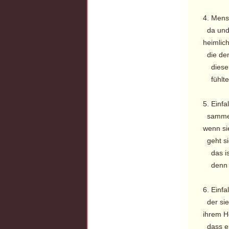
4. Mens
da und 
heimlic
die dem
diese k
fühlten
5. Einfa
sammelt
wenn si
geht si
das ist 
denn we
6. Einfa
der sie 
ihrem He
dass er 