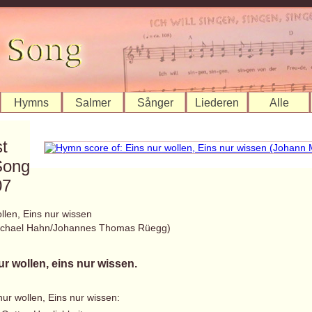
Hymns
Salmer
Sånger
Liederen
Alle
st
Song
07
llen, Eins nur wissen
ichael Hahn/Johannes Thomas Rüegg)
ur wollen, eins nur wissen.
nur wollen, Eins nur wissen: