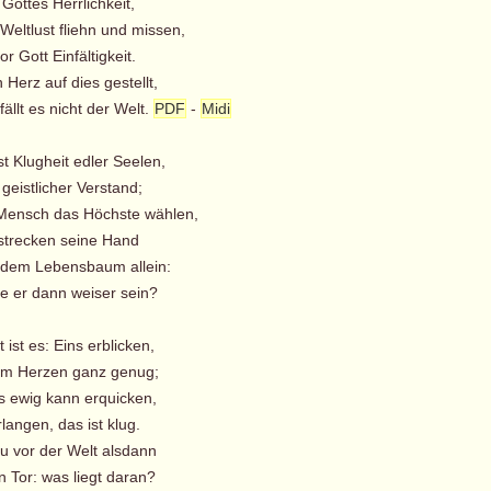
Gottes Herrlichkeit,
Weltlust fliehn und missen,
r Gott Einfältigkeit.
Herz auf dies gestellt,
llt es nicht der Welt.
PDF
-
Midi
st Klugheit edler Seelen,
geistlicher Verstand;
n Mensch das Höchste wählen,
 strecken seine Hand
em Lebensbaum allein:
er dann weiser sein?
t ist es: Eins erblicken,
m Herzen ganz genug;
s ewig kann erquicken,
langen, das ist klug.
u vor der Welt alsdann
 Tor: was liegt daran?