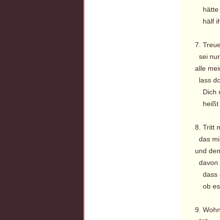
hätte si
hälf ihr
7. Treu
sei nur 
alle me
lass do
Dich nu
heißt d
8. Tritt
das mir
und dem
davon h
dass es
ob es n
9. Wohn