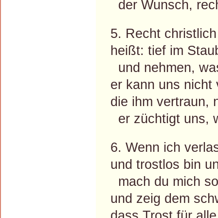
der Wunsch, recht
5. Recht christlic
heißt: tief im St
und nehmen, was 
er kann uns nicht 
die ihm vertraun, 
er züchtigt uns, w
6. Wenn ich verla
und trostlos bin u
mach du mich sor
und zeig dem sch
dass Trost für al