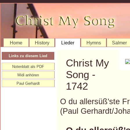
Home
History
Lieder
Hymns
Salmer
Links zu diesem Lied
Christ My
Notenblatt als PDF
Song -
Midi anhören
1742
Paul Gerhardt
O du allersüß'ste F
(Paul Gerhardt/Jo