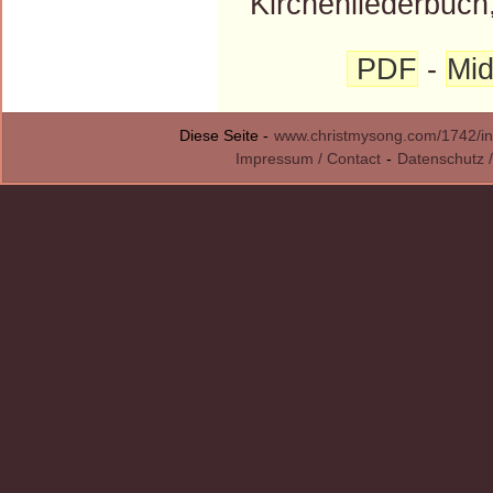
Kirchenliederbuch
PDF
-
Mid
Diese Seite -
www.christmysong.com/1742/in
Impressum / Contact
-
Datenschutz /