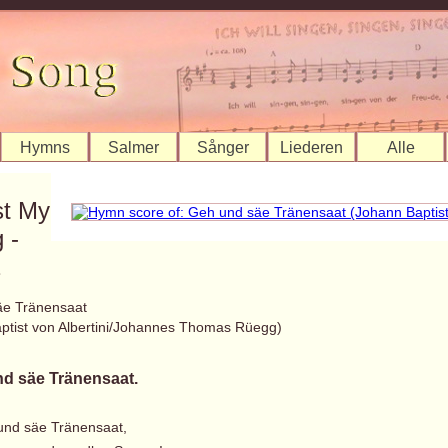
Hymns
Salmer
Sånger
Liederen
Alle
st My
 -
2
äe Tränensaat
ptist von Albertini/Johannes Thomas Rüegg)
d säe Tränensaat.
und säe Tränensaat,