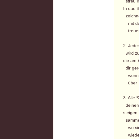
streu i
In das 
zeichn
mit der
treuer 
2. Jedes
wird zu
die am
dir ger
wenn du
über H
3. Alle 
deinem
steigen
sammelt
wo sie 
wieder 