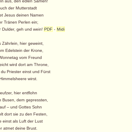
hn aus, den edlen Samen!
Buch der Mutterstadt
et Jesus deinen Namen
 Tränen Perlen ein;
Dulder, geh und wein!
PDF
-
Midi
 Zährlein, hier geweint,
m Edelstein der Krone,
 Wonnetag vom Freund
eicht wird dort am Throne,
 Priester einst und Fürst
immelsheere wirst.
Seufzer, hier entflohn
 Busen, dem gepressten,
 auf – und Gottes Sohn
 dort sie zu den Festen,
einst als Luft der Lust
atmet deine Brust.