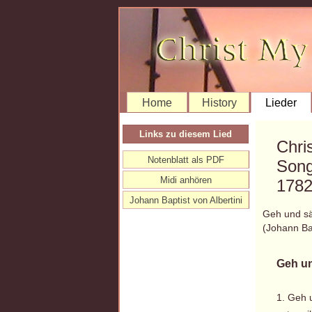
Home
History
Lieder
Links zu diesem Lied
Chri
Notenblatt als PDF
Song
Midi anhören
178
Johann Baptist von Albertini
Geh und s
(Johann Ba
Geh un
1. Geh 