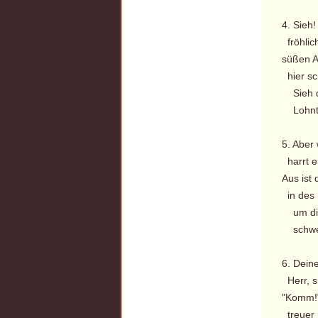
4. Sieh!
fröhlich
süßen A
hier sc
Sieh di
Lohnt 
5. Aber 
harrt e
Aus ist
in des 
um die 
schweb
6. Dein
Herr, s
"Komm!" 
treuer 