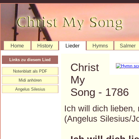
Home
History
Lieder
Hymns
Salmer
Links zu diesem Lied
Christ
Notenblatt als PDF
My
Midi anhören
Song - 1786
Angelus Silesius
Ich will dich lieben
(Angelus Silesius