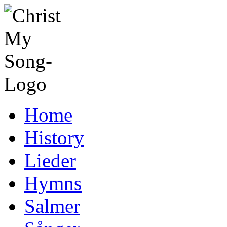
Home
History
Lieder
Hymns
Salmer