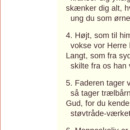
skænker dig alt, hv
ung du som ørnen 
4. Højt, som til hi
vokse vor Herre l
Langt, som fra syd
skilte fra os han 
5. Faderen tager v
så tager trælbårn
Gud, for du kende
støvtråde-værket