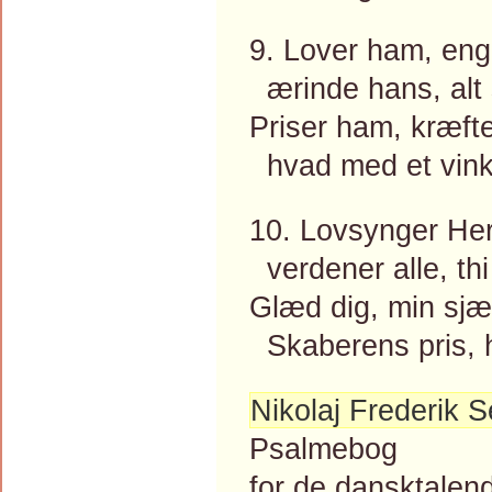
9. Lover ham, engl
ærinde hans, alt
Priser ham, kræfte
hvad med et vink
10. Lovsynger Her
verdener alle, thi
Glæd dig, min sjæl,
Skaberens pris, h
Nikolaj Frederik 
Psalmebog
for de dansktalen