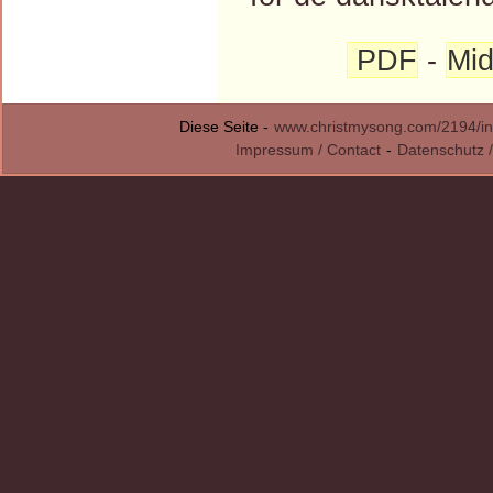
PDF
-
Mid
Diese Seite -
www.christmysong.com/2194/in
Impressum / Contact
-
Datenschutz /