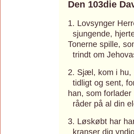
Den 103die Da
1. Lovsynger Herr
sjungende, hjerte
Tonerne spille, so
trindt om Jehovas
2. Sjæl, kom i hu,
tidligt og sent, fo
han, som forlader 
råder på al din e
3. Løskøbt har ha
kranser dig yndig