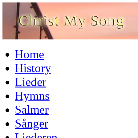
Home
History
Lieder
Hymns
Salmer
Sånger
Liederen