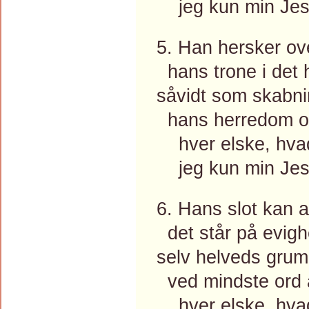
jeg kun min Jesu
5. Han hersker ove
hans trone i det h
såvidt som skabni
hans herredom og
hver elske, hvad 
jeg kun min Jesu
6. Hans slot kan a
det står på evig
selv helveds grum
ved mindste ord 
hver elske, hvad 