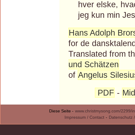
hver elske, hvad 
jeg kun min Jesu
Hans Adolph Bror
for de dansktalen
Translated from 
und Schätzen
of
Angelus Silesiu
PDF
-
Mid
Diese Seite -
www.christmysong.com/2299/in
Impressum / Contact
-
Datenschutz /