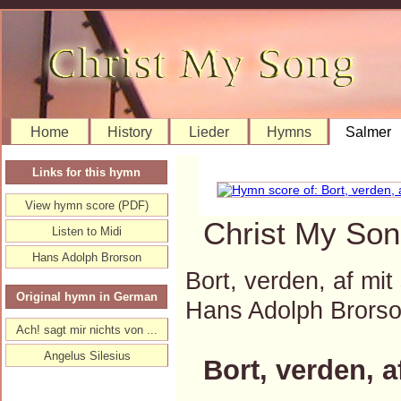
Home
History
Lieder
Hymns
Salmer
Links for this hymn
View hymn score (PDF)
Christ My Son
Listen to Midi
Hans Adolph Brorson
Bort, verden, af mit
Original hymn in German
Hans Adolph Brors
Ach! sagt mir nichts von ...
Angelus Silesius
Bort, verden, a