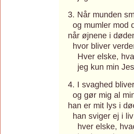
3. Når munden sm
og mumler mod d
når øjnene i døden
hvor bliver verde
Hver elske, hvad 
jeg kun min Jesu
4. I svaghed blive
og gør mig al min
han er mit lys i 
han sviger ej i li
hver elske, hvad 