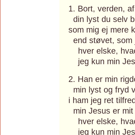
1. Bort, verden, af
din lyst du selv 
som mig ej mere k
end støvet, som j
hver elske, hvad 
jeg kun min Jesu
2. Han er min rig
min lyst og fryd 
i ham jeg ret tilfr
min Jesus er mit 
hver elske, hvad 
jeg kun min Jesu