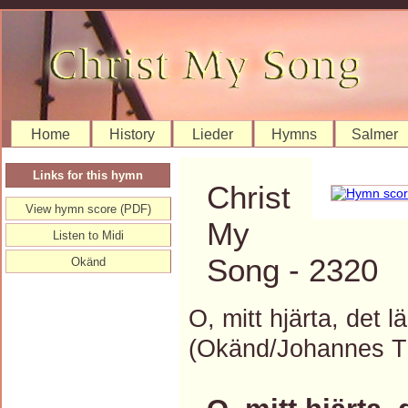
Home
History
Lieder
Hymns
Salmer
Links for this hymn
Christ
View hymn score (PDF)
My
Listen to Midi
Song - 2320
Okänd
O, mitt hjärta, det l
(Okänd/Johannes 