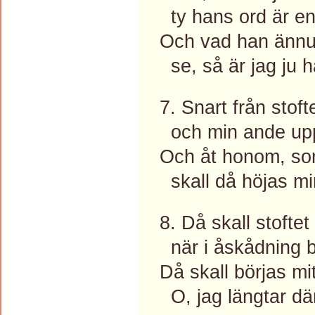
ty hans ord är en
Och vad han ännu vi
se, så är jag ju 
7. Snart från stoft
och min ande upps
Och åt honom, som l
skall då höjas mi
8. Då skall stoftet
när i åskådning b
Då skall börjas mit
O, jag längtar dä