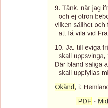
9. Tänk, när jag ifr
och ej otron bebo
vilken sällhet och f
att få vila vid Fr
10. Ja, till eviga
skall uppsvinga, 
Där bland saliga 
skall uppfyllas m
Okänd
, i: Hemlan
PDF
-
Mid