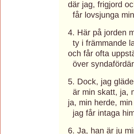
där jag, frigjord o
får lovsjunga min
4. Här på jorden m
ty i främmande la
och får ofta upp
över syndafördärv
5. Dock, jag gläde
är min skatt, ja, m
ja, min herde, min 
jag får intaga hi
6. Ja, han är ju mi