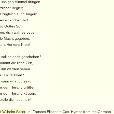
t uns gen Himmel dringen
zlicher Begier;
s zugleich auch singen:
esus, suchen wir!
 du Gottes Sohn,
g, dich wahres Leben,
le Macht gegeben,
sers Herzens Kron!
 soll es doch geschehen?
mmt die liebe Zeit,
r ihn werden sehen
r Herrlichkeit?
 wann wirst du sein,
r den Heiland grüßen,
r den Heiland küssen:
telle dich doch ein!
ed Wilhelm Sacer
, in: Frances Elizabeth Cox, Hymns from the German,