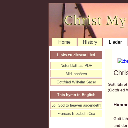
Home
History
Lieder
Links zu diesem Lied
Notenblatt als PDF
Chri
Midi anhören
Gottfried Wilhelm Sacer
Gott fähre
(Gottfried
This hymn in English
Himmel
Lo! God to heaven ascendeth!
Frances Elizabeth Cox
Gott fäh
und der