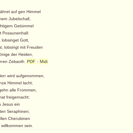
 fähret auf gen Himmel
hem Jubelschall,
chtigem Getümmel
 Posaunenhall:
, lobsinget Gott,
t, lobsingt mit Freuden
nige der Heiden,
rren Zebaoth.
PDF
-
Midi
Herr wird aufgenommen,
ze Himmel lacht;
gehn alle Frommen,
hat freigemacht:
n Jesus ein
ten Seraphinen;
len Cherubinen
 willkommen sein.