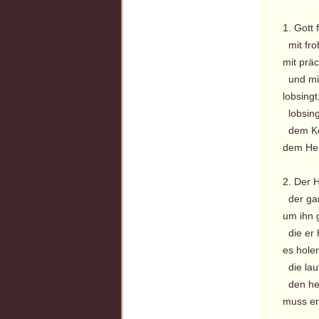
1. Gott
mit fro
mit prä
und mit
lobsingt
lobsing
dem Kö
dem He
2. Der 
der gan
um ihn 
die er 
es hole
die lau
den hel
muss er