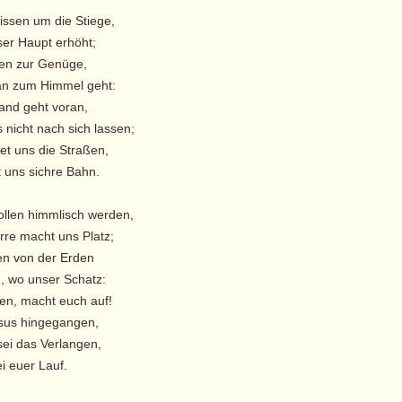
wissen um die Stiege,
er Haupt erhöht;
sen zur Genüge,
n zum Himmel geht:
land geht voran,
 nicht nach sich lassen;
et uns die Straßen,
t uns sichre Bahn.
sollen himmlisch werden,
re macht uns Platz;
en von der Erden
, wo unser Schatz:
zen, macht euch auf!
us hingegangen,
ei das Verlangen,
i euer Lauf.