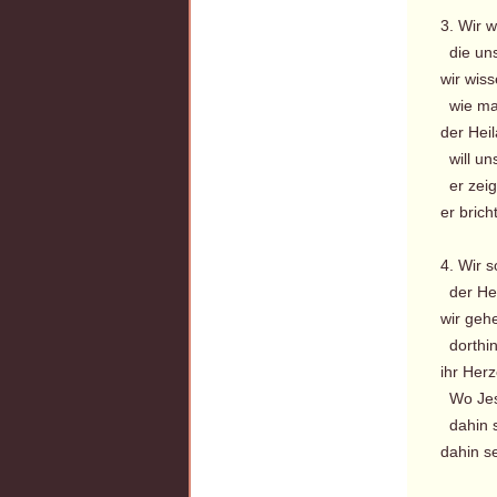
3. Wir 
die uns
wir wis
wie ma
der Hei
will uns
er zeig
er brich
4. Wir 
der Her
wir geh
dorthin
ihr Her
Wo Jes
dahin s
dahin se