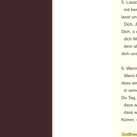
5. Lass
mit her
lasst un
Dich, J
Dich, o
dich We
dem al
dich un
6. Wann
Wann ko
dass wi
in seine
Du Tag,
dass wi
dass wi
Komm, s
Gottfri