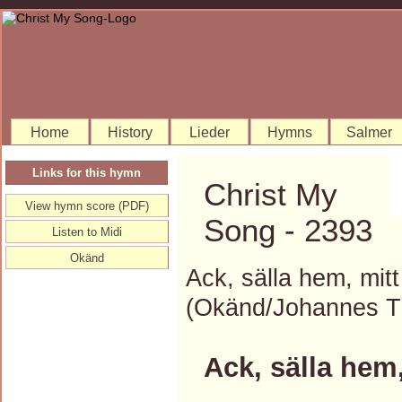
Home
History
Lieder
Hymns
Salmer
Links for this hymn
Christ My
View hymn score (PDF)
Song - 2393
Listen to Midi
Okänd
Ack, sälla hem, mitt
(Okänd/Johannes 
Ack, sälla hem,