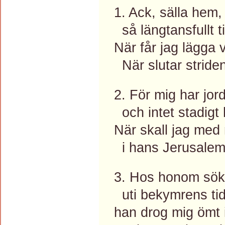
1. Ack, sälla hem, 
så längtansfullt til
När får jag lägga
När slutar stride
2. För mig har jor
och intet stadigt
När skall jag med
i hans Jerusale
3. Hos honom sökt
uti bekymrens tid
han drog mig ömt in