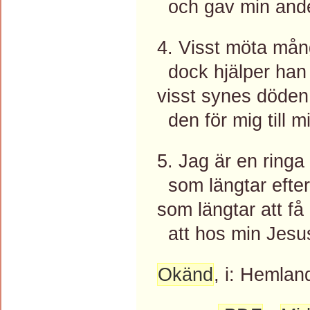
och gav min ande 
4. Visst möta mång
dock hjälper han 
visst synes döden 
den för mig till m
5. Jag är en ringa 
som längtar efter
som längtar att f
att hos min Jesu
Okänd
, i: Hemlan