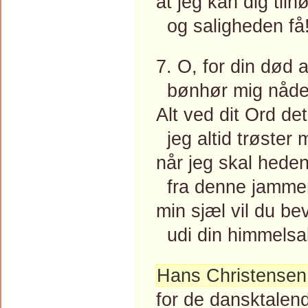
at jeg kan dig tilh
og saligheden få
7. O, for din død 
bønhør mig nådel
Alt ved dit Ord de
jeg altid trøster 
når jeg skal heden
fra denne jammer
min sjæl vil du be
udi din himmelsal
Hans Christensen
for de dansktalen