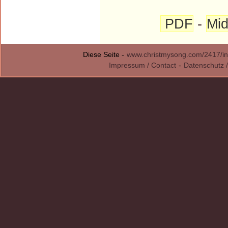
PDF
-
Mid
Diese Seite -
www.christmysong.com/2417/in
Impressum / Contact
-
Datenschutz /