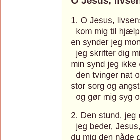
O Jesus, livse
1. O Jesus, livsen
kom mig til hjælp 
en synder jeg mo
jeg skrifter dig m
min synd jeg ikke 
den tvinger nat o
stor sorg og angst
og gør mig syg o
2. Den stund, jeg e
jeg beder, Jesus,
du mig den nåde g