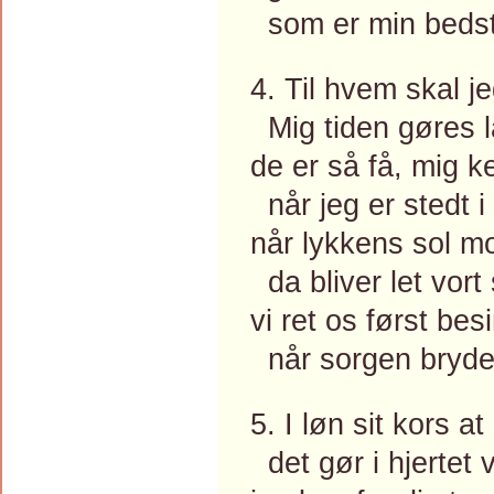
som er min bedste
4. Til hvem skal 
Mig tiden gøres l
de er så få, mig k
når jeg er stedt i
når lykkens sol m
da bliver let vort 
vi ret os først bes
når sorgen bryder
5. I løn sit kors a
det gør i hjertet 