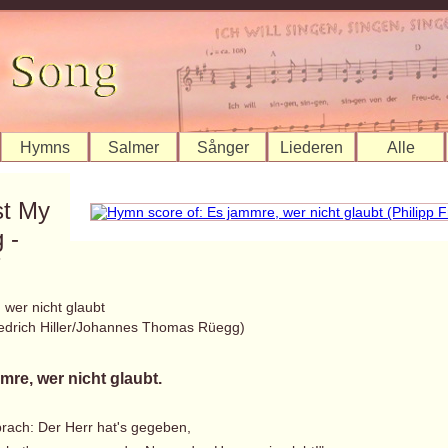
Hymns
Salmer
Sånger
Liederen
Alle
st My
 -
7
 wer nicht glaubt
riedrich Hiller/Johannes Thomas Rüegg)
mre, wer nicht glaubt.
prach: Der Herr hat's gegeben,