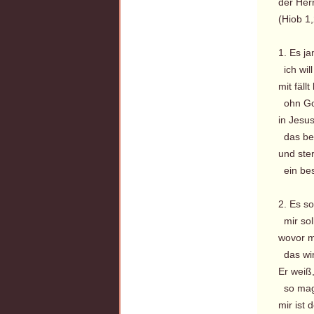
der Her
(Hiob 1
1. Es ja
ich will
mit fäll
ohn Got
in Jesus
das be
und ster
ein be
2. Es so
mir sol
wovor mi
das wir
Er weiß,
so mag
mir ist 