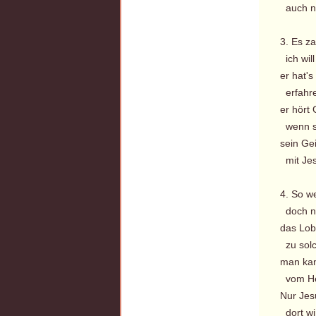
auch ni
3. Es za
ich will
er hat's
erfahre
er hört 
wenn s
sein Ge
mit Jes
4. So we
doch no
das Lobe
zu solc
man ka
vom He
Nur Jes
dort wi