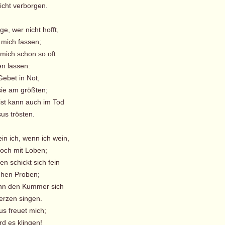
cht verborgen.
ge, wer nicht hofft,
 mich fassen;
 mich schon so oft
n lassen:
Gebet in Not,
ie am größten;
ist kann auch im Tod
us trösten.
in ich, wenn ich wein,
ch mit Loben;
n schickt sich fein
hen Proben;
nn den Kummer sich
rzen singen.
us freuet mich;
rd es klingen!