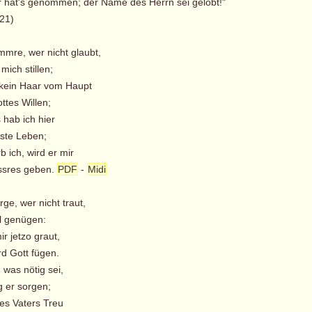
r hat's genommen; der Name des Herrn sei gelobt!"
,21)
mmre, wer nicht glaubt,
 mich stillen;
t kein Haar vom Haupt
tes Willen;
 hab ich hier
ste Leben;
b ich, wird er mir
ssres geben.
PDF
-
Midi
rge, wer nicht traut,
l genügen:
r jetzo graut,
d Gott fügen.
 was nötig sei,
 er sorgen;
des Vaters Treu