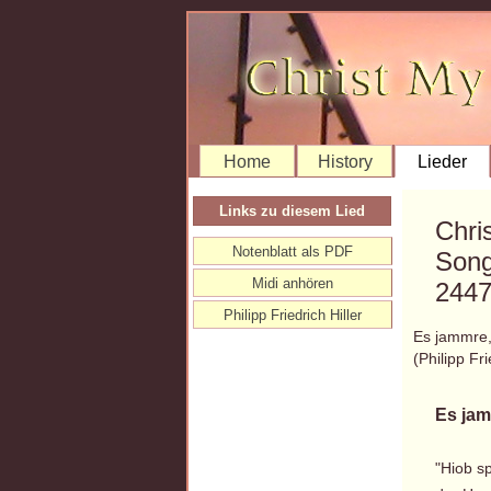
Home
History
Lieder
Links zu diesem Lied
Chri
Notenblatt als PDF
Song
Midi anhören
244
Philipp Friedrich Hiller
Es jammre,
(Philipp F
Es jam
"Hiob s