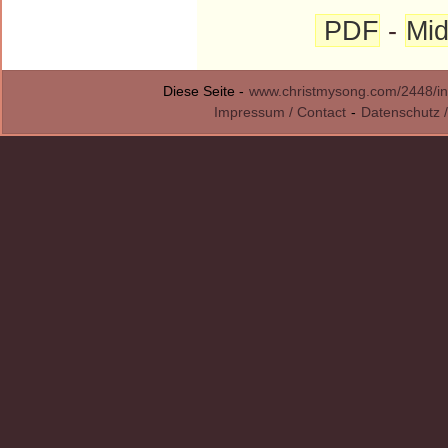
PDF
-
Mid
Diese Seite -
www.christmysong.com/2448/in
Impressum / Contact
-
Datenschutz /