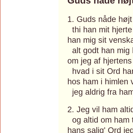
Guds nåde højt 
1. Guds nåde højt j
thi han mit hjerte
han mig sit venskab
alt godt han mig 
om jeg af hjertens 
hvad i sit Ord han
hos ham i himlen v
jeg aldrig fra ha
2. Jeg vil ham alt
og altid om ham t
hans salig' Ord je