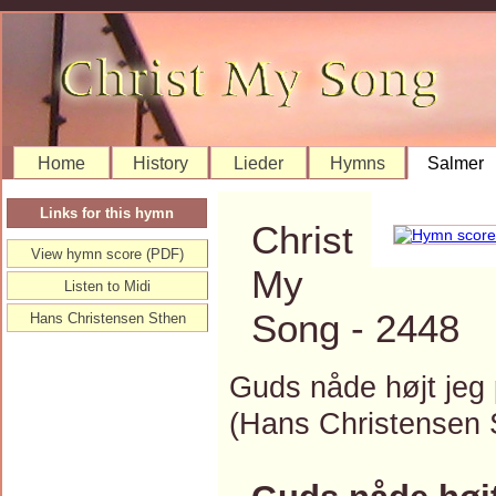
Home
History
Lieder
Hymns
Salmer
Links for this hymn
Christ
View hymn score (PDF)
My
Listen to Midi
Song - 2448
Hans Christensen Sthen
Guds nåde højt jeg p
(Hans Christensen