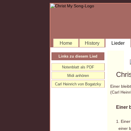
Home
History
Lieder
Links zu diesem Lied
Notenblatt als PDF
Chri
Midi anhören
Carl Heinrich von Bogatzky
Einer bleib
(Carl Hein
Einer b
1. Einer
einer bl