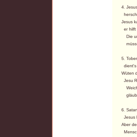
4. Jesu
hersche
Jesus k
er hilft
Die uns
müssen 
5. Tobe
dient's
Wüten di
Jesu Re
Weichet
gläubig
6. Sata
Jesus k
Aber de
Menschen