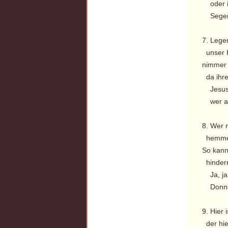
oder ih
Segen b
7. Legen
unser He
nimmer 
da ihre 
Jesus e
wer auf
8. Wer 
hemmen
So kann
hindern
Ja, ja 
Donner 
9. Hier
der hier