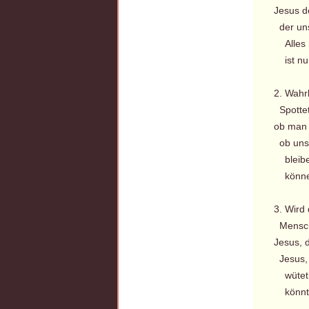
Jesus de
der uns
Alles m
ist nur
2. Wahrl
Spottet,
ob man 
ob uns 
bleiben
können 
3. Wird
Mensche
Jesus, d
Jesus, 
wütet u
könnt i