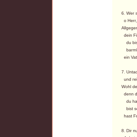
6. Wer 
o Herr,
Allgegen
dein Fit
du bist 
barmher
ein Vat
7. Untad
und rei
Wohl de
denn du
du hast
bist sel
hast Fr
8. Dir 