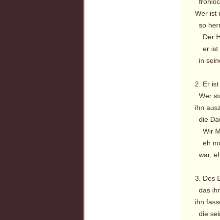
frohloc
Wer ist 
so herr
Der Her
er ist 
in sei
2. Er ist
Wer str
ihn aus
die Dau
Wir Men
eh noch
war, eh
3. Des 
das ihn
ihn fass
die sein