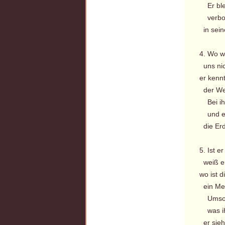
Er blei
verbor
in sein
4. Wo w
uns nic
er kennt
der We
Bei ihm
und er
die Er
5. Ist e
weiß er
wo ist 
ein Me
Umsonst
was ihr
er sieh