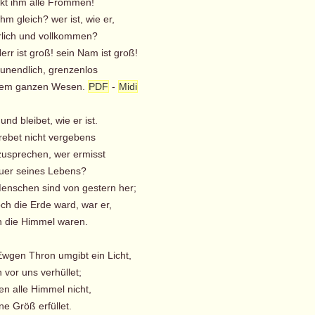
kt ihm alle Frommen!
ihm gleich? wer ist, wie er,
lich und vollkommen?
r ist groß! sein Nam ist groß!
unendlich, grenzenlos
nem ganzen Wesen.
PDF
-
Midi
 und bleibet, wie er ist.
ebet nicht vergebens
zusprechen, wer ermisst
er seines Lebens?
schen sind von gestern her;
 die Erde ward, war er,
 die Himmel waren.
Ewgen Thron umgibt ein Licht,
 vor uns verhüllet;
en alle Himmel nicht,
e Größ erfüllet.