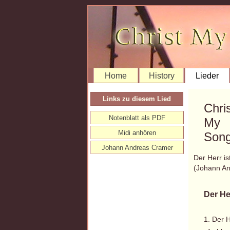
Home
History
Lieder
Links zu diesem Lied
Chri
Notenblatt als PDF
My
Midi anhören
Song
Johann Andreas Cramer
Der Herr is
(Johann A
Der He
1. Der H