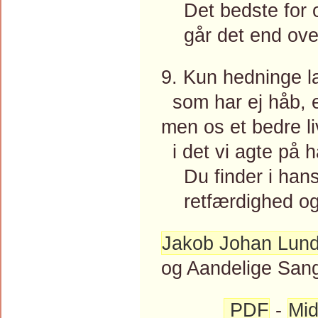
Det bedste for o
går det end over
9. Kun hedninge l
som har ej håb, 
men os et bedre l
i det vi agte på 
Du finder i hans
retfærdighed og 
Jakob Johan Lun
og Aandelige Sang
PDF
-
Mid