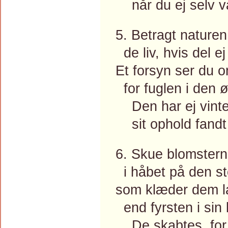
når du ej selv v
5. Betragt naturen
de liv, hvis del ej
Et forsyn ser du 
for fuglen i den ø
Den har ej vinter
sit ophold fandt
6. Skue blomsterne
i håbet på den st
som klæder dem la
end fyrsten i sin 
De skabtes, for 