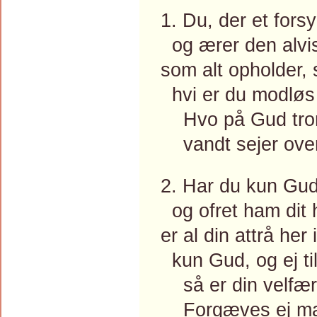
1. Du, der et forsy
og ærer den alvi
som alt opholder, s
hvi er du modløs 
Hvo på Gud tror 
vandt sejer over
2. Har du kun Gud 
og ofret ham dit h
er al din attrå her i
kun Gud, og ej til
så er din velfær
Forgæves ej man