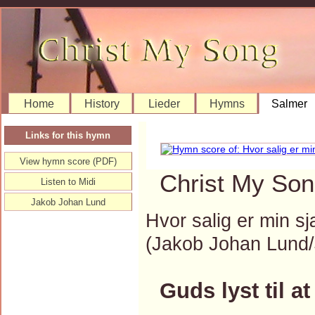
Home
History
Lieder
Hymns
Salmer
Links for this hymn
View hymn score (PDF)
Christ My Son
Listen to Midi
Jakob Johan Lund
Hvor salig er min sj
(Jakob Johan Lund
Guds lyst til a