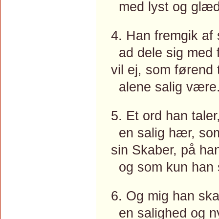
med lyst og glæd
4. Han fremgik af 
ad dele sig med f
vil ej, som førend t
alene salig være
5. Et ord han taler
en salig hær, som
sin Skaber, på han
og som kun han s
6. Og mig han ska
en salighed og n