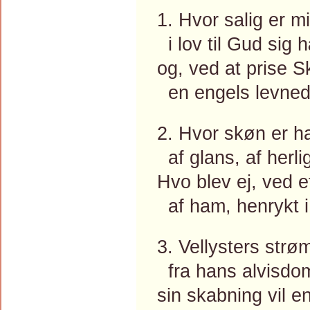
1. Hvor salig er m
i lov til Gud sig 
og, ved at prise 
en engels levned 
2. Hvor skøn er h
af glans, af herli
Hvo blev ej, ved et
af ham, henrykt i
3. Vellysters str
fra hans alvisdom
sin skabning vil e