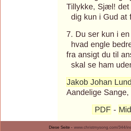
Tillykke, Sjæl! det 
dig kun i Gud at 
7. Du ser kun i en
hvad engle bedre
fra ansigt du til an
skal se ham ude
Jakob Johan Lun
Aandelige Sange, 
PDF
-
Mid
Diese Seite -
www.christmysong.com/344/in