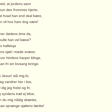
ved, at jordens savn
 kun den frommes hjerte,
 hvad han end skal bære,
vil hos ham dog være!
er dødens time da,
skulle han vel bæve?
s halleluja
ns sjæl i møde svæve;
or himlens harper klinge,
n fri sin lovsang bringe.
 Jesus! stå mig bi,
g vandrer her i live,
dig jeg frelst og fri,
syndens træl ej blive,
du mig nådig skænke,
n sprænge sjælens lænke!