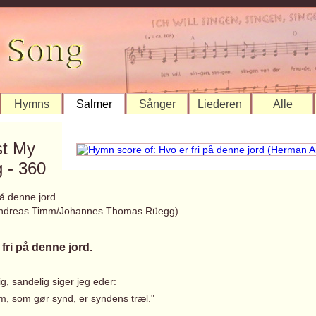
Hymns
Salmer
Sånger
Liederen
Alle
st My
 - 360
på denne jord
ndreas Timm/Johannes Thomas Rüegg)
fri på denne jord.
g, sandelig siger jeg eder:
m, som gør synd, er syndens træl."