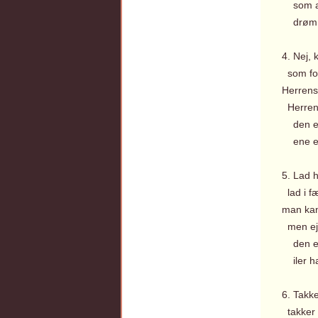
som ad
drømme
4. Nej, 
som for
Herrens 
Herrens
den er 
ene eft
5. Lad 
lad i f
man kan
men ej 
den er 
iler ha
6. Takk
takker 