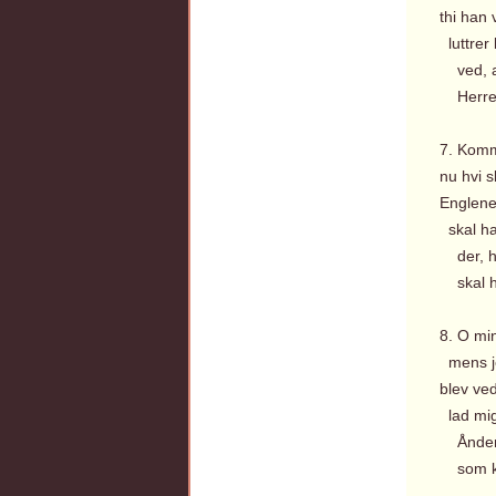
thi han 
luttrer
ved, at
Herren 
7. Komm
nu hvi 
Englene
skal ha
der, hv
skal ha
8. O min
mens je
blev ved 
lad mig 
Ånden 
som ka