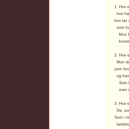
1. Hvo e
hvo har
hvo tør 
som han
Mon ku
kroner
2. Hvo e
Mon det
som for
og han
Som kun
men so
3. Hvo e
De, som
Som i v
kødets l