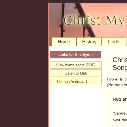
Home
History
Lieder
Links for this hymn
Chri
View hymn score (PDF)
Song
Listen to Midi
Hvo er fri 
Herman Andreas Timm
(Herman A
Hvo er 
"Sandeli
hver de