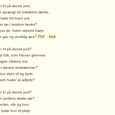
r fri på denne jord,
 sprængt sin trældoms lænke,
mæle frit hvert ord,
 tør i løndom tænke?
n de, hvem støvets hære
 gav og verdslig ære?
PDF
-
Midi
r fri på denne jord?
 folk, som Herren glemmer,
agter nådens ord,
s tjenere beskæmmer?
 styre vil og byde,
m hader at adlyde?
r fri på denne jord?
 jordens skatte eje?
erden, når og hvor
yster kun vil pleje,