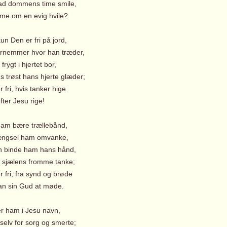
 dommens time smile,
 om en evig hvile?
kun Den er fri på jord,
nemmer hvor han træder,
frygt i hjertet bor,
 trøst hans hjerte glæder;
fri, hvis tanker hige
er Jesu rige!
ham bære trællebånd,
ængsel ham omvanke,
 binde ham hans hånd,
sjælens fromme tanke;
fri, fra synd og brøde
n sin Gud at møde.
er ham i Jesu navn,
selv for sorg og smerte;