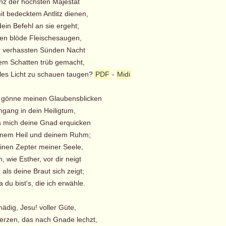
z der höchsten Majestät
it bedecktem Antlitz dienen,
in Befehl an sie ergeht;
lten blöde Fleischesaugen,
 verhassten Sünden Nacht
em Schatten trüb gemacht,
lles Licht zu schauen taugen?
PDF
-
Midi
 gönne meinen Glaubensblicken
gang in dein Heiligtum,
s mich deine Gnad erquicken
nem Heil und deinem Ruhm;
einen Zepter meiner Seele,
, wie Esther, vor dir neigt
als deine Braut sich zeigt;
ja du bist's, die ich erwähle.
nädig, Jesu! voller Güte,
zen, das nach Gnade lechzt,