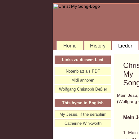
Home
History
Lieder
Links zu diesem Lied
Chri
Notenblatt als PDF
My
Midi anhören
Song
Wolfgang Christoph Deßler
Mein Jesu,
(Wolfgang
This hymn in English
My Jesus, if the seraphim
Mein J
Catherine Winkworth
1. Mein