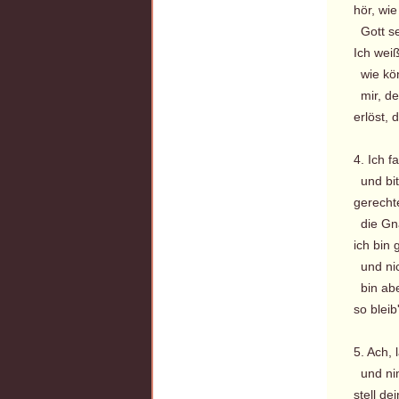
hör, wi
Gott se
Ich wei
wie kön
mir, de
erlöst, 
4. Ich 
und bit
gerecht
die Gna
ich bin
und nic
bin aber
so bleib
5. Ach, 
und nim
stell de