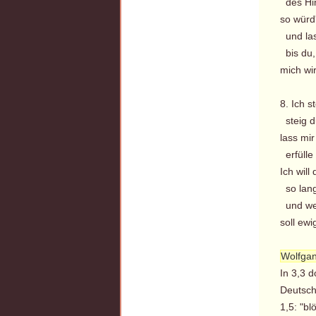
des Him
so würd
und las
bis du, 
mich wi
8. Ich s
steig d
lass mi
erfülle 
Ich will
so lang 
und wen
soll ew
Wolfgan
In 3,3 d
Deutsch
1,5: "bl