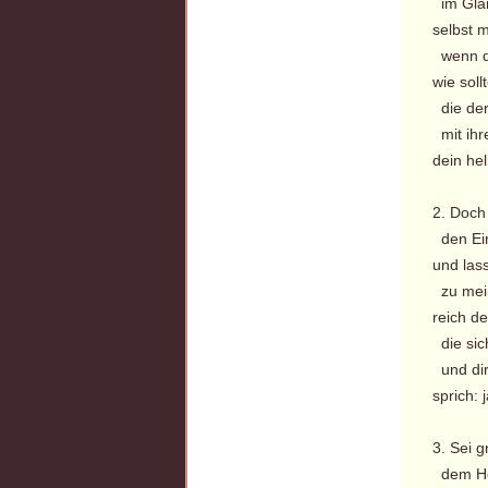
im Glan
selbst m
wenn de
wie sol
die der
mit ihr
dein he
2. Doch
den Ein
und las
zu mei
reich d
die sich
und dir 
sprich: 
3. Sei g
dem Her