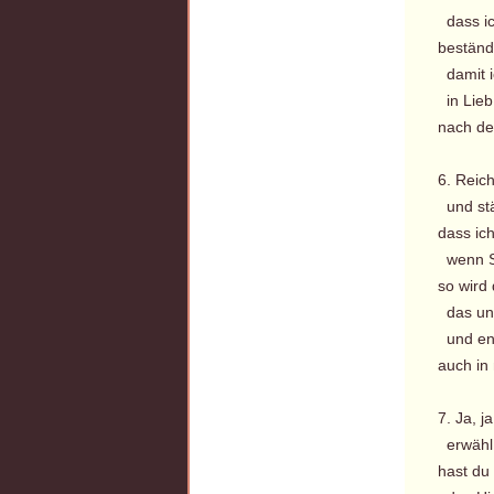
dass ic
beständ
damit i
in Lieb
nach de
6. Reic
und stä
dass ic
wenn St
so wird
das uns
und end
auch in
7. Ja, j
erwähl 
hast du