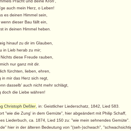
mels Pracht und deine Kron',
'ge auch mein Herz, o Leben!
s es deinen Himmel sein,
wenn dieser Bau fällt ein,
rst in deinen Himmel heben.
teig hinauf zu dir im Glauben,
u in Lieb herab zu mir;
r Nichts diese Freude rauben,
mich nur ganz mit dir.
 dich fürchten, lieben, ehren,
in mir das Herz sich regt,
n dasselb' auch nicht mehr schlägt,
ig doch die Liebe währen!
g Christoph Deßler
, in: Geistlicher Liederschatz, 1842, Lied 583.
ort "wie die Zung' in dem Gemüte", hier abgeändert mit Philip Schaff,
es Liederbuch, ca. 1874, Lied 150 zu: "wie mein sehnendes Gemüte".
öde" hier in der älteren Bedeutung von "(seh-)schwach", "schwachsichti