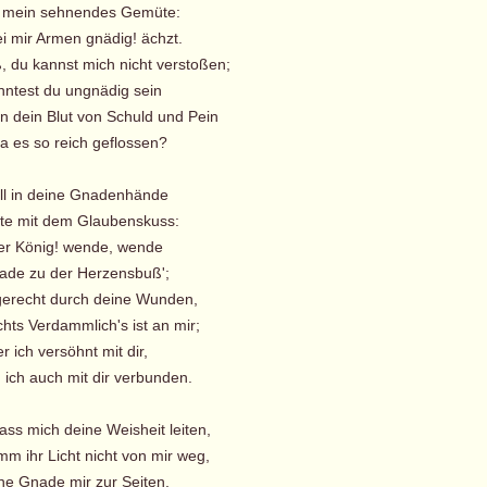
e mein sehnendes Gemüte:
i mir Armen gnädig! ächzt.
ß, du kannst mich nicht verstoßen;
ntest du ungnädig sein
n dein Blut von Schuld und Pein
da es so reich geflossen?
fall in deine Gnadenhände
te mit dem Glaubenskuss:
er König! wende, wende
de zu der Herzensbuß';
 gerecht durch deine Wunden,
hts Verdammlich's ist an mir;
 ich versöhnt mit dir,
' ich auch mit dir verbunden.
lass mich deine Weisheit leiten,
m ihr Licht nicht von mir weg,
ine Gnade mir zur Seiten,