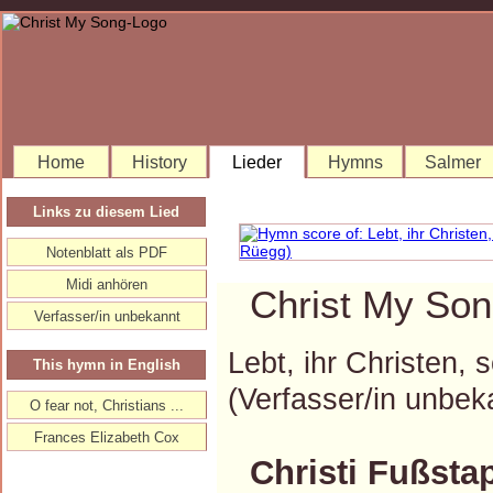
Home
History
Lieder
Hymns
Salmer
Links zu diesem Lied
Notenblatt als PDF
Midi anhören
Christ My Son
Verfasser/in unbekannt
Lebt, ihr Christen, 
This hymn in English
(Verfasser/in unb
O fear not, Christians ...
Frances Elizabeth Cox
Christi Fußsta