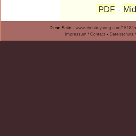
PDF
-
Mid
Diese Seite -
www.christmysong.com/1518/in
Impressum / Contact
-
Datenschutz /