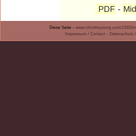
PDF
-
Mid
Diese Seite -
www.christmysong.com/1583/in
Impressum / Contact
-
Datenschutz /