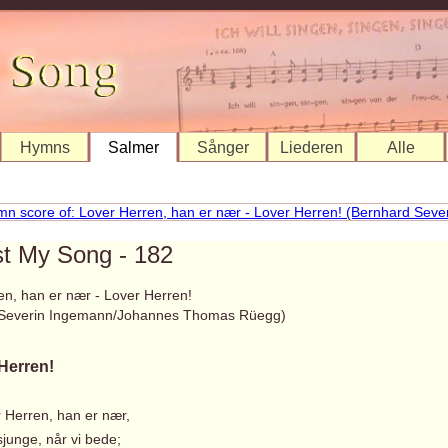
Hymns
Salmer
Sånger
Liederen
Alle
st My Song - 182
en, han er nær - Lover Herren!
 Severin Ingemann/Johannes Thomas Rüegg)
Herren!
r Herren, han er nær,
junge, når vi bede;