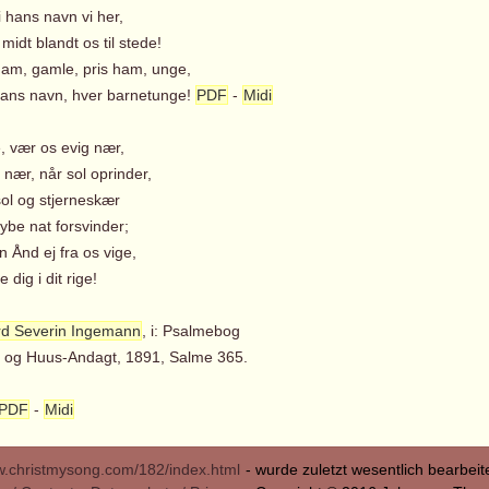
 hans navn vi her,
idt blandt os til stede!
m, gamle, pris ham, unge,
ns navn, hver barnetunge!
PDF
-
Midi
, vær os evig nær,
nær, når sol oprinder,
sol og stjerneskær
ybe nat forsvinder;
 Ånd ej fra os vige,
 dig i dit rige!
rd Severin Ingemann
, i: Psalmebog
ke- og Huus-Andagt, 1891, Salme 365.
PDF
-
Midi
.christmysong.com/182/index.html
- wurde zuletzt wesentlich bearbei