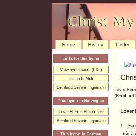
Home
History
Lieder
Links for this hymn
View hymn score (PDF)
Chri
Listen to Midi
Bernhard Severin Ingemann
Lover Herr
(Bernhard
This hymn in Norwegian
Lover 
Lover Herren! Han er nær
Bernhard Severin Ingemann
1. Love
når vi s
This hymn in German