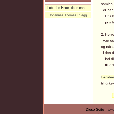
samles i
Lobt den Herrn, denn nah ...
er han m
Johannes Thomas Rüegg
Pris ha
pris ha
2. Herre
vær os 
og når 
i den d
lad din
til vi se
Bernha
til Kir
Diese Seite -
www