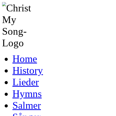
Home
History
Lieder
Hymns
Salmer