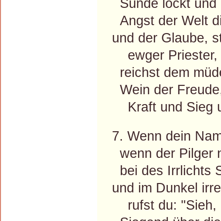
Sünde lockt und d
Angst der Welt di
und der Glaube, sta
ewger Priester, d
reichst dem müde
Wein der Freude,
Kraft und Sieg un
7. Wenn dein Name
wenn der Pilger 
bei des Irrlichts
und im Dunkel irr
rufst du: "Sieh, i