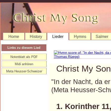
Home
History
Lieder
Hymns
Salmer
Links zu diesem Lied
Notenblatt als PDF
Midi anhören
Christ My Son
Meta Heusser-Schweizer
"In der Nacht, da er
(Meta Heusser-Sch
1. Korinther 11