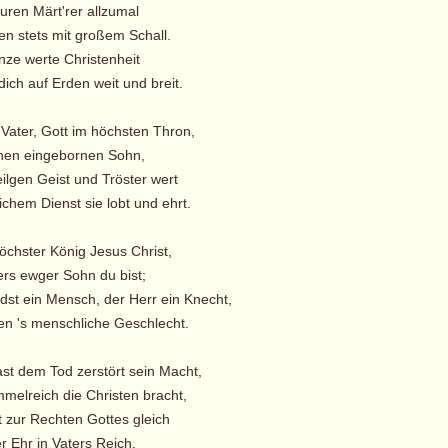
euren Märt'rer allzumal
en stets mit großem Schall.
ze werte Christenheit
ich auf Erden weit und breit.
 Vater, Gott im höchsten Thron,
nen eingebornen Sohn,
lgen Geist und Tröster wert
chem Dienst sie lobt und ehrt.
öchster König Jesus Christ,
ers ewger Sohn du bist;
st ein Mensch, der Herr ein Knecht,
en 's menschliche Geschlecht.
ast dem Tod zerstört sein Macht,
melreich die Christen bracht,
t zur Rechten Gottes gleich
r Ehr in Vaters Reich.