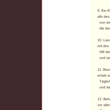
9. Ein R
alls des
nun ste
die dein
10. Las
mit den
Hilf de
und seg
11. Besc
erheb si
Täglich,
und dank
12. Behü
vor alle