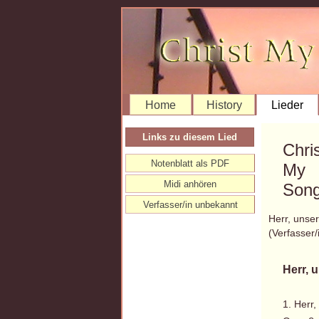
Home
History
Lieder
Links zu diesem Lied
Chri
Notenblatt als PDF
My
Midi anhören
Song
Verfasser/in unbekannt
Herr, unse
(Verfasser
Herr, u
1. Herr,