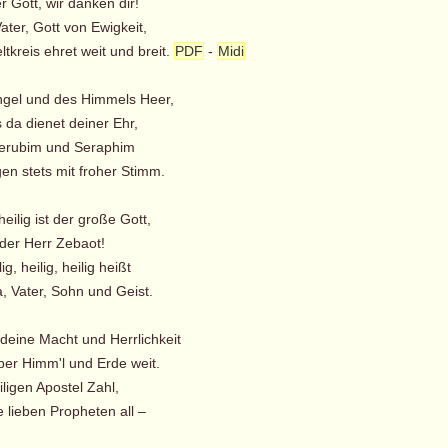
 Gott, wir danken dir!
ater, Gott von Ewigkeit,
tkreis ehret weit und breit.
PDF
-
Midi
 Engel und des Himmels Heer,
 da dienet deiner Ehr,
erubim und Seraphim
en stets mit froher Stimm.
eilig ist der große Gott,
der Herr Zebaot!
ig, heilig, heilig heißt
 Vater, Sohn und Geist.
 deine Macht und Herrlichkeit
er Himm'l und Erde weit.
ligen Apostel Zahl,
 lieben Propheten all –