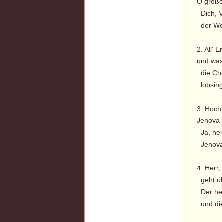
O großer
Dich, V
der Wel
2. All'
und was
die Ch
lobsing
3. Hochh
Jehova 
Ja, heil
Jehova,
4. Herr,
geht üb
Der hei
und die