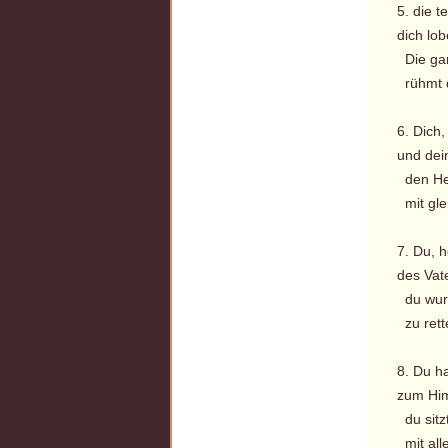
5. die t
dich lob
Die gan
rühmt d
6. Dich,
und dei
den Hei
mit glei
7. Du, h
des Vat
du wurd
zu rett
8. Du h
zum Him
du sitz
mit alle