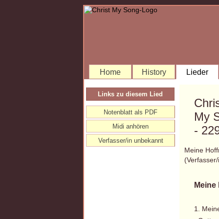
Home
History
Lieder
Links zu diesem Lied
Chri
Notenblatt als PDF
My 
Midi anhören
- 22
Verfasser/in unbekannt
Meine Hoff
(Verfasser
Meine 
1. Mein