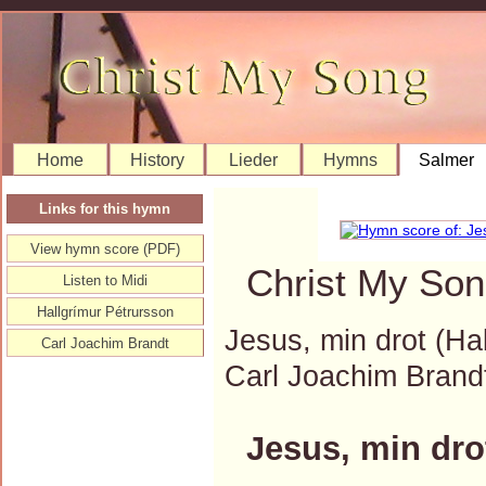
Home
History
Lieder
Hymns
Salmer
Links for this hymn
View hymn score (PDF)
Christ My Son
Listen to Midi
Hallgrímur Pétrursson
Jesus, min drot (Ha
Carl Joachim Brandt
Carl Joachim Bran
Jesus, min dro