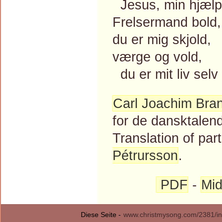
Jesus, min hjælp
Frelsermand bold,
du er mig skjold,
værge og vold,
du er mit liv selv
Carl Joachim Bra
for de dansktalen
Translation of par
Pétrursson
.
PDF
-
Mid
Diese Seite -
www.christmysong.com/2381/in