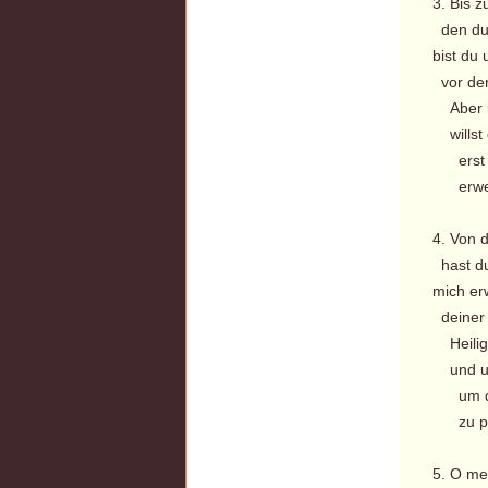
3. Bis 
den du 
bist du
vor den
Aber i
willst 
erst s
erwec
4. Von 
hast du
mich er
deiner 
Heilig
und uns
um dic
zu pr
5. O me