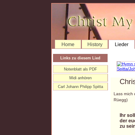
Home
History
Lieder
Links zu diesem Lied
Notenblatt als PDF
Midi anhören
Chri
Carl Johann Philipp Spitta
Lass mich 
Rüegg)
Ihr so
der eu
zu sei