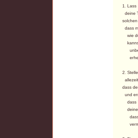
1. Lass
deine T
solchen
dass m
wie du,
kannst
unbefl
erhe
2. Stell
allezeit
dass de
und erm
dass ic
deine 
dass i
verme