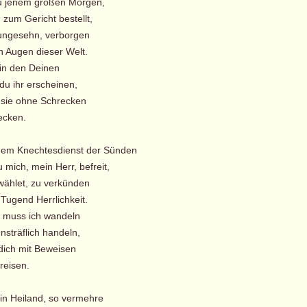
zu jenem großen Morgen,
zum Gericht bestellt,
 ungesehn, verborgen
 Augen dieser Welt.
n den Deinen
du ihr erscheinen,
ie ohne Schrecken
ken.
dem Knechtesdienst der Sünden
 mich, mein Herr, befreit,
wählet, zu verkünden
Tugend Herrlichkeit.
 muss ich wandeln
träflich handeln,
h mit Beweisen
eisen.
in Heiland, so vermehre