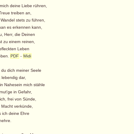
 mich deine Liebe rühren,
reue treiben an,
 Wandel stets zu führen,
an es erkennen kann,
 Herr, die Deinen
 zu einem reinen,
eckten Leben
ben.
PDF
-
Midi
e du dich meiner Seele
 lebendig dar,
in Nahesein mich stähle
ut'ge in Gefahr,
h, frei von Sünde,
Macht verkünde,
ch deine Ehre
hre.