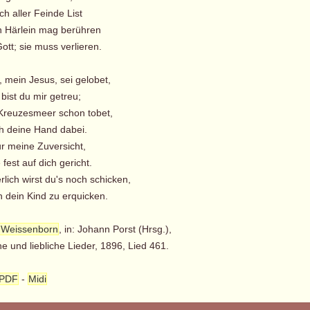
h aller Feinde List
n Härlein mag berühren
tt; sie muss verlieren.
, mein Jesus, sei gelobet,
 bist du mir getreu;
Kreuzesmeer schon tobet,
h deine Hand dabei.
ur meine Zuversicht,
 fest auf dich gericht.
ich wirst du's noch schicken,
h dein Kind zu erquicken.
 Weissenborn
, in: Johann Porst (Hrsg.),
he und liebliche Lieder, 1896, Lied 461.
PDF
-
Midi