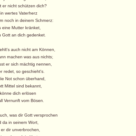
t er nicht schützen dich?
ein wertes Vaterherz
ihm noch in deinem Schmerz:
s eine Mutter kränket,
 Gott an dich gedenket.
fehlt's auch nicht am Können,
nn machen was aus nichts;
sst er sich mächtig nennen,
 redet, so geschieht's.
ie Not schon überhand,
t Mittel sind bekannt,
könne dich erlösen
ll Vernunft vom Bösen.
auch, was dir Gott versprochen
 da in seinem Wort,
 er dir unverbrochen,