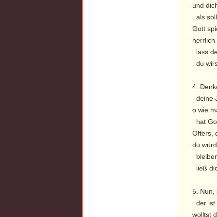
und dich
als soll
Gott spi
herrlich
lass de
du wirs
4. Denk
deine J
o wie m
hat Got
Öfters,
du würd
bleiben
ließ di
5. Nun,
der ist
wolltst 