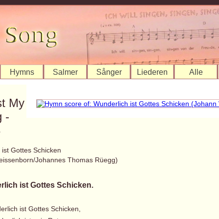
Hymns
Salmer
Sånger
Liederen
Alle
st My
 -
8
 ist Gottes Schicken
eissenborn/Johannes Thomas Rüegg)
lich ist Gottes Schicken.
rlich ist Gottes Schicken,