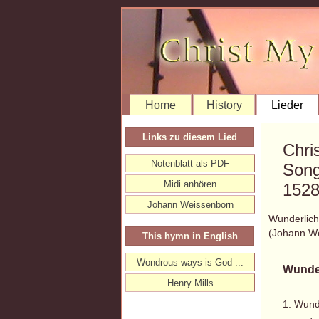
Home
History
Lieder
Links zu diesem Lied
Chri
Notenblatt als PDF
Song
Midi anhören
152
Johann Weissenborn
Wunderlich
(Johann W
This hymn in English
Wondrous ways is God ...
Wunder
Henry Mills
1. Wunde