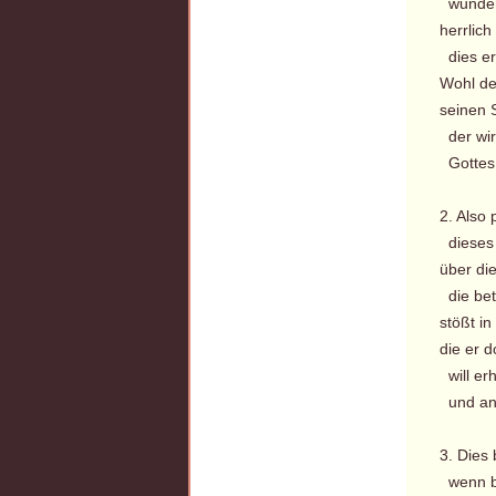
wunderb
herrlich
dies erw
Wohl de
seinen S
der wir
Gottes 
2. Also 
dieses i
über di
die bet
stößt i
die er 
will er
und an 
3. Dies
wenn bei