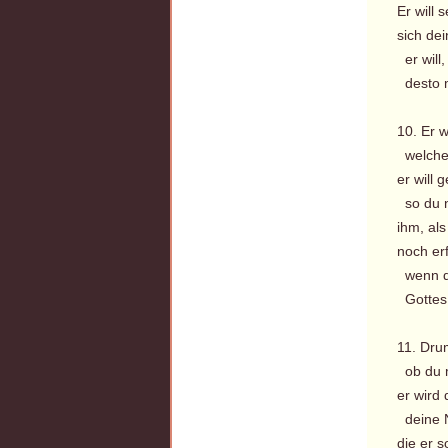
Er will 
sich dei
er will,
desto m
10. Er 
welche s
er will
so du n
ihm, als
noch erf
wenn du 
Gottes 
11. Dru
ob du 
er wird 
deine N
die er 