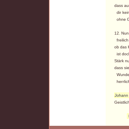
dass auc
dir kei
ohne Go
12. Nun
freilich
ob das 
ist doc
Stärk n
dass sie
Wunderl
herrlic
Johann
Geistlic