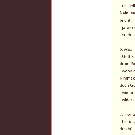
als soll
Nein, s
bricht 
ja wie'
so dein
6. Also 
Gott ka
drum lä
wenn er
Nimmt d
doch Got
wie er 
wider a
7. Hör 
hie und
das hält