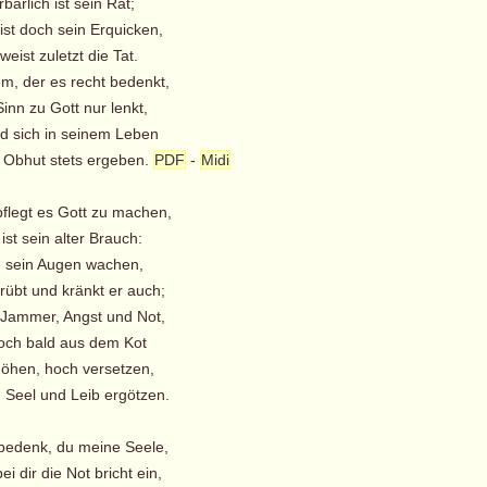
arlich ist sein Rat;
 ist doch sein Erquicken,
eist zuletzt die Tat.
m, der es recht bedenkt,
inn zu Gott nur lenkt,
d sich in seinem Leben
Obhut stets ergeben.
PDF
-
Midi
pflegt es Gott zu machen,
st sein alter Brauch:
e sein Augen wachen,
rübt und kränkt er auch;
n Jammer, Angst und Not,
doch bald aus dem Kot
höhen, hoch versetzen,
Seel und Leib ergötzen.
 bedenk, du meine Seele,
 dir die Not bricht ein,