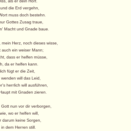
ss, als er dein Hort.
und die Erd vergehn,
Wort muss doch bestehn.
r Gottes Zusag traue,
n' Macht und Gnade baue.
, mein Herz, noch dieses wisse,
t auch ein weiser Mann;
cht, dass er helfen müsse,
h, da er helfen kann.
ch fügt er die Zeit,
 wenden will das Leid,
s herrlich will ausführen,
aupt mit Gnaden zieren.
s Gott nun vor dir verborgen,
e, wo er helfen will,
r darum keine Sorgen,
in dem Herren still.