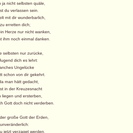
 ja nicht selbsten quäle,
st du verlassen sein.
elt mit dir wunderbarlich,
 zu erretten dich;
in Herze nur nicht wanken,
t ihm noch einmal danken.
e selbsten nur zurücke,
ugend dich es lehrt:
anches Ungelücke
t schon von dir gekehrt.
 da man hätt gedacht,
st in der Kreuzesnacht
 liegen und ersterben,
ch Gott doch nicht verderben.
 der große Gott der Erden,
 unveränderlich:
du jetzt verzaget werden,