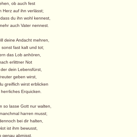
sehen, ob auch fest
n Herz auf ihn verlässt;
 dass du ihn wohl kennest,
ehr auch Vater nennest.
will deine Andacht mehren,
onst fast kalt und tot;
 gern das Lob anhören,
ach erlittner Not
 der dein Lebensfürst,
reuter geben wirst,
greiflich wirst erblicken
herrliches Erquicken.
m so lasse Gott nur walten,
manchmal harren musst;
dennoch bei dir halten,
ot ist ihm bewusst,
so genau abmisst,