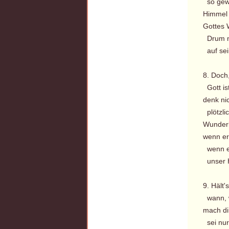
so gewi
Himmel 
Gottes 
Drum nu
auf sei
8. Doch
Gott is
denk ni
plötzlic
Wunderli
wenn er
wenn er'
unser H
9. Hält'
wann, wi
mach di
sei nur 