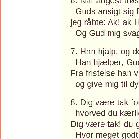
6. Når angest trøs
Guds ansigt sig 
jeg råbte: Ak! ak 
Og Gud mig svag
7. Han hjalp, og d
Han hjælper; Gud
Fra fristelse han v
og give mig til d
8. Dig være tak fo
hvorved du kærli
Dig være tak! du g
Hvor meget godt f