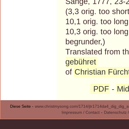
Sange, 1777, 23-2
(3,3 orig. too sho
10,1 orig. too lon
10,3 orig. too lon
begrunder,)
Translated from 
gebühret
of
Christian Fürch
PDF
-
Mid
Diese Seite -
www.christmysong.com/1714/jtr1714da4_dig_dig_al
Impressum / Contact
-
Datenschutz /