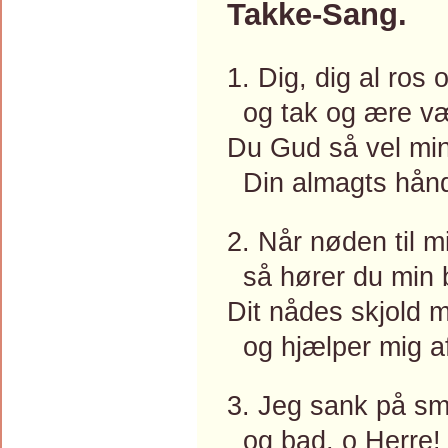
Takke-Sang.
1. Dig, dig al ros 
og tak og ære væ
Du Gud så vel mi
Din almagts hånd
2. Når nøden til m
så hører du min 
Dit nådes skjold 
og hjælper mig a
3. Jeg sank på sm
og bad, o Herre! 