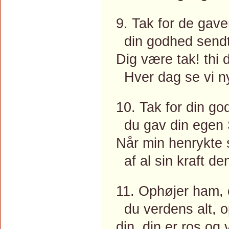
9. Tak for de gaver
din godhed sendt
Dig være tak! thi 
Hver dag se vi n
10. Tak for din g
du gav din egen 
Når min henrykte 
af al sin kraft den
11. Ophøjer ham, 
du verdens alt, o
din, din er ros og