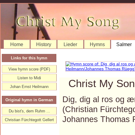
Home
History
Lieder
Hymns
Salmer
Links for this hymn
View hymn score (PDF)
Listen to Midi
Christ My Son
Johan Ernst Heilmann
Dig, dig al ros og æ
Original hymn in German
(Christian Fürchteg
Du bist's, dem Ruhm ...
Johannes Thomas 
Christian Fürchtegott Gellert