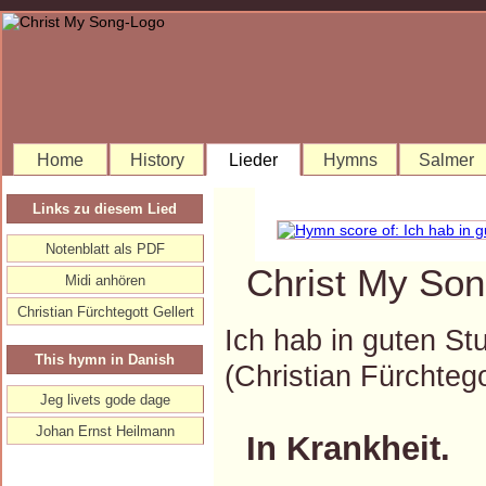
Home
History
Lieder
Hymns
Salmer
Links zu diesem Lied
Notenblatt als PDF
Christ My Son
Midi anhören
Christian Fürchtegott Gellert
Ich hab in guten St
This hymn in Danish
(Christian Fürchte
Jeg livets gode dage
Johan Ernst Heilmann
In Krankheit.