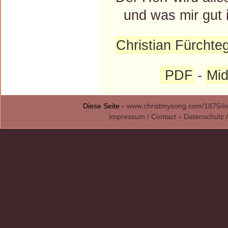
und was mir gut i
Christian Fürchteg
PDF
-
Mid
Diese Seite -
www.christmysong.com/1875/in
Impressum / Contact
-
Datenschutz /