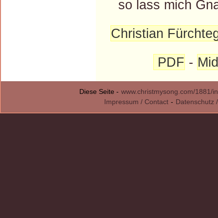
so lass mich Gna
Christian Fürchteg
PDF
-
Mid
Diese Seite -
www.christmysong.com/1881/in
Impressum / Contact
-
Datenschutz /