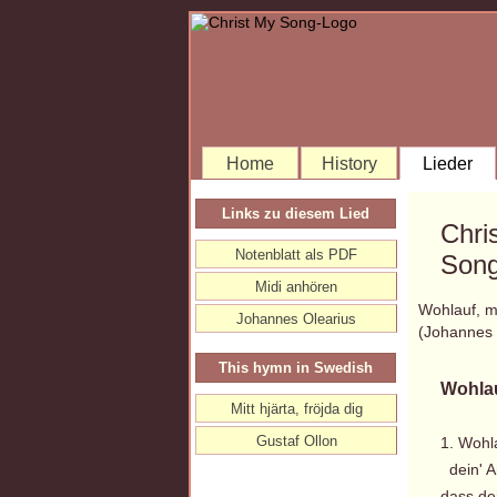
Home
History
Lieder
Links zu diesem Lied
Chri
Notenblatt als PDF
Song
Midi anhören
Wohlauf, m
Johannes Olearius
(Johannes
This hymn in Swedish
Wohlau
Mitt hjärta, fröjda dig
Gustaf Ollon
1. Wohl
dein' An
dass de