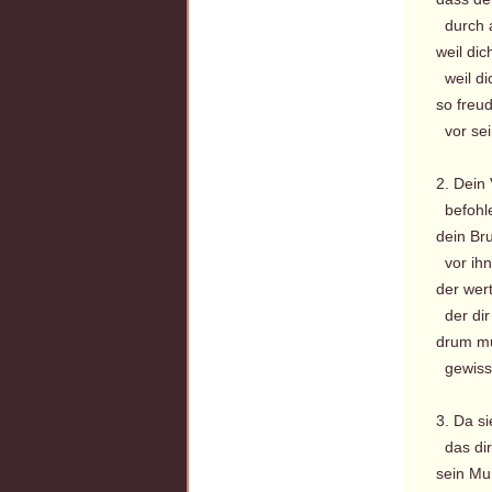
durch a
weil dic
weil di
so freud
vor se
2. Dein 
befohle
dein Bru
vor ihn 
der wert
der dir 
drum mu
gewiss 
3. Da s
das dir
sein Mu