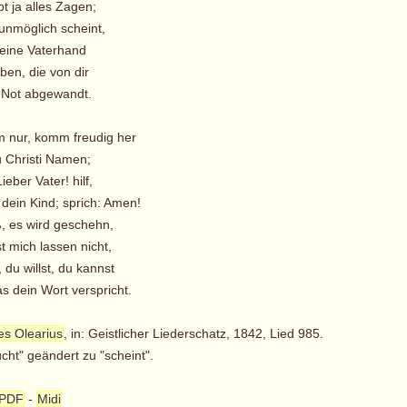
t ja alles Zagen;
 unmöglich scheint,
eine Vaterhand
ben, die von dir
 Not abgewandt.
 nur, komm freudig her
 Christi Namen;
ieber Vater! hilf,
 dein Kind; sprich: Amen!
ß, es wird geschehn,
t mich lassen nicht,
, du willst, du kannst
s dein Wort verspricht.
s Olearius
, in: Geistlicher Liederschatz, 1842, Lied 985.
cht" geändert zu "scheint".
PDF
-
Midi