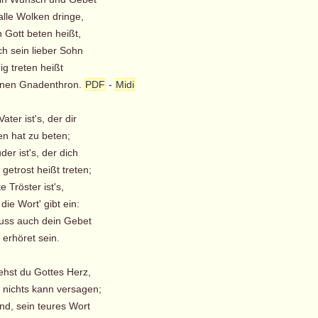
lle Wolken dringe,
h Gott beten heißt,
ch sein lieber Sohn
ig treten heißt
inen Gnadenthron.
PDF
-
Midi
Vater ist's, der dir
n hat zu beten;
der ist's, der dich
getrost heißt treten;
e Tröster ist's,
die Wort' gibt ein:
ss auch dein Gebet
erhöret sein.
iehst du Gottes Herz,
 nichts kann versagen;
nd, sein teures Wort