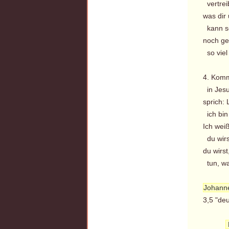
vertreib
was dir
kann s
noch ge
so viel
4. Komm
in Jesu
sprich: L
ich bin
Ich wei
du wirs
du wirst
tun, wa
Johanne
3,5 "deu