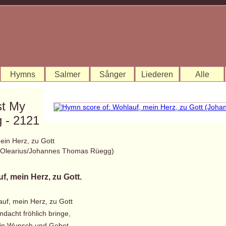
Hymns
Salmer
Sånger
Liederen
Alle
st My
 - 2121
ein Herz, zu Gott
 Olearius/Johannes Thomas Rüegg)
f, mein Herz, zu Gott.
auf, mein Herz, zu Gott
dacht fröhlich bringe,
in Wunsch und Gebet