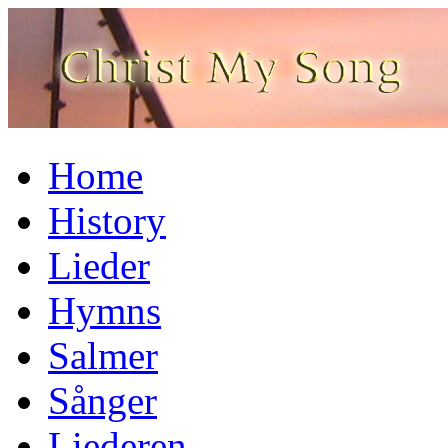
Home
History
Lieder
Hymns
Salmer
Sånger
Liederen