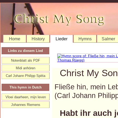
Home
History
Lieder
Hymns
Salmer
Links zu diesem Lied
Notenblatt als PDF
Midi anhören
Christ My Son
Carl Johann Philipp Spitta
Fließe hin, mein Le
This hymn in Dutch
(Carl Johann Phili
Vloei daarheen, mijn leven
Johannes Riemens
Habt ihr auch 