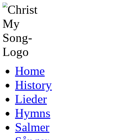
Home
History
Lieder
Hymns
Salmer