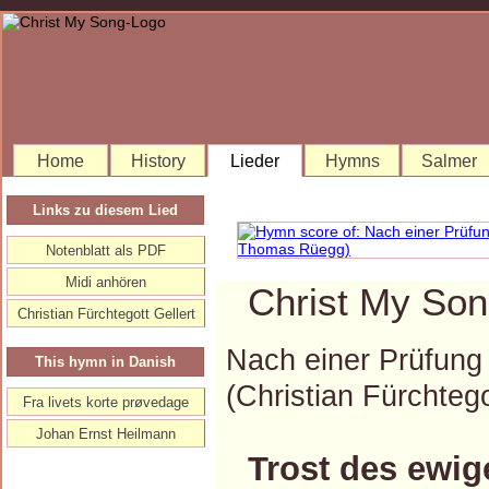
Home
History
Lieder
Hymns
Salmer
Links zu diesem Lied
Notenblatt als PDF
Midi anhören
Christ My Son
Christian Fürchtegott Gellert
Nach einer Prüfung
This hymn in Danish
(Christian Fürchte
Fra livets korte prøvedage
Johan Ernst Heilmann
Trost des ewig