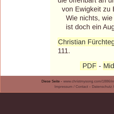
die offenbart an u
von Ewigkeit zu 
Wie nichts, wie g
ist doch ein Auge
Christian Fürchteg
111.
PDF
-
Mid
Diese Seite -
www.christmysong.com/1886/in
Impressum / Contact
-
Datenschutz /