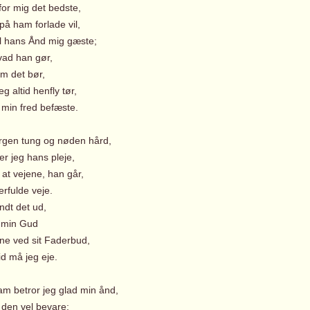
for mig det bedste,
på ham forlade vil,
 hans Ånd mig gæste;
ad han gør,
 det bør,
eg altid henfly tør,
 min fred befæste.
orgen tung og nøden hård,
r jeg hans pleje,
 at vejene, han går,
rfulde veje.
dt det ud,
 min Gud
dne ved sit Faderbud,
id må jeg eje.
am betror jeg glad min ånd,
 den vel bevare;