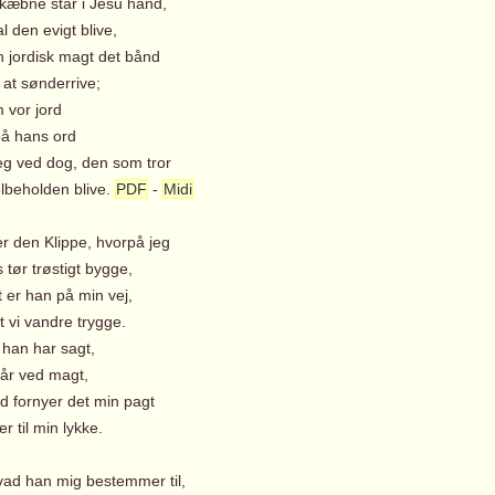
skæbne står i Jesu hånd,
 den evigt blive,
n jordisk magt det bånd
at sønderrive;
vor jord
 hans ord
jeg ved dog, den som tror
lbeholden blive.
PDF
-
Midi
er den Klippe, hvorpå jeg
tør trøstigt bygge,
 er han på min vej,
 vi vandre trygge.
an har sagt,
r ved magt,
 fornyer det min pagt
r til min lykke.
vad han mig bestemmer til,