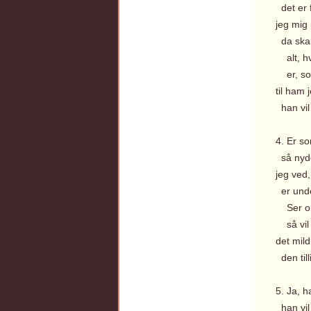
det er 
jeg mig 
da skal
alt, hv
er, som
til ham j
han vil
4. Er s
så nyde
jeg ved,
er unde
Ser on
så vil
det mil
den till
5. Ja, h
han vil