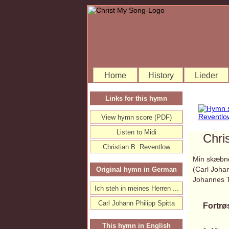
Home
History
Lieder
Links for this hymn
View hymn score (PDF)
Listen to Midi
Chri
Christian B. Reventlow
Min skæbne
(Carl Johan
Original hymn in German
Johannes 
Ich steh in meines Herren ...
Carl Johann Philipp Spitta
Fortrø
This hymn in English