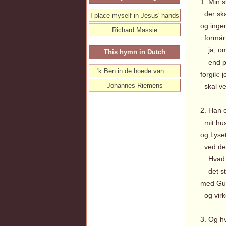
1. Min 
der skal
I place myself in Jesus' hands
og inge
Richard Massie
formår 
ja, om 
This hymn in Dutch
end på
'k Ben in de hoede van ...
forgik: 
Johannes Riemens
skal ve
2. Han 
mit hus 
og Lyset
ved det
Hvad h
det stå
med Gud
og virke
3. Og h