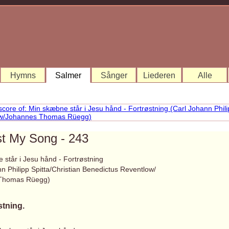
Hymns
Salmer
Sånger
Liederen
Alle
st My Song - 243
 står i Jesu hånd - Fortrøstning
n Philipp Spitta/Christian Benedictus Reventlow/
Thomas Rüegg)
stning.