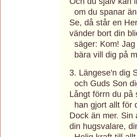
Och du själv kan i
om du spanar än 
Se, då står en Her
vänder bort din bl
säger: Kom! Jag 
bära vill dig på m
3. Längese'n dig S
och Guds Son dig 
Långt förrn du på
han gjort allt för 
Dock än mer. Sin 
din hugsvalare, din
Helig kraft till all