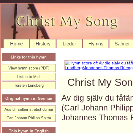
Home
History
Lieder
Hymns
Salmer
Links for this hymn
View hymn score (PDF)
Listen to Midi
Christ My Son
Torsten Lundberg
Av dig själv du fåfä
Original hymn in German
(Carl Johann Philip
Aus dir selber strebst du nur
Johannes Thomas 
Carl Johann Philipp Spitta
This hymn in English