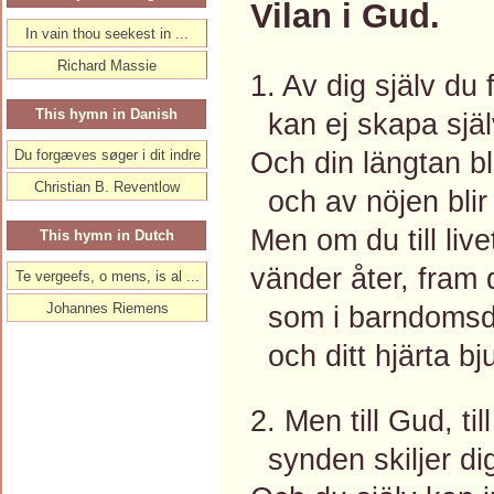
Vilan i Gud.
In vain thou seekest in ...
Richard Massie
1. Av dig själv du 
This hymn in Danish
kan ej skapa själv
Och din längtan blo
Du forgæves søger i dit indre
Christian B. Reventlow
och av nöjen blir 
Men om du till liv
This hymn in Dutch
vänder åter, fram 
Te vergeefs, o mens, is al ...
Johannes Riemens
som i barndomsda
och ditt hjärta bju
2. Men till Gud, ti
synden skiljer di