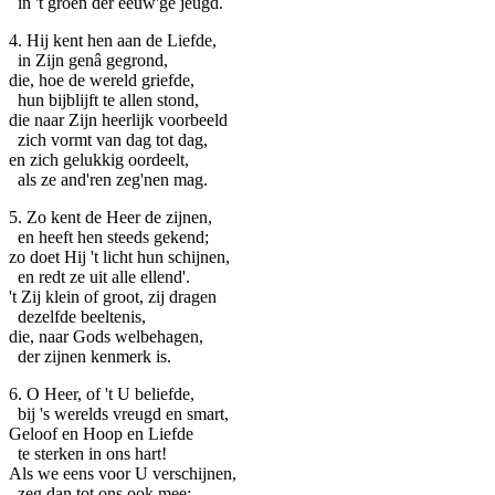
in 't groen der eeuw'ge jeugd.
4. Hij kent hen aan de Liefde,
in Zijn genâ gegrond,
die, hoe de wereld griefde,
hun bijblijft te allen stond,
die naar Zijn heerlijk voorbeeld
zich vormt van dag tot dag,
en zich gelukkig oordeelt,
als ze and'ren zeg'nen mag.
5. Zo kent de Heer de zijnen,
en heeft hen steeds gekend;
zo doet Hij 't licht hun schijnen,
en redt ze uit alle ellend'.
't Zij klein of groot, zij dragen
dezelfde beeltenis,
die, naar Gods welbehagen,
der zijnen kenmerk is.
6. O Heer, of 't U beliefde,
bij 's werelds vreugd en smart,
Geloof en Hoop en Liefde
te sterken in ons hart!
Als we eens voor U verschijnen,
zeg dan tot ons ook mee: