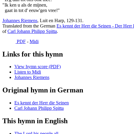
"Ik ken u als de mijnen,
gaat in tot d' eeuw'gen vree!"
Johannes Riemens
, Luit en Harp, 129-131.
Translated from the German
Es kennt der Herr die Seinen - Der Herr 
of
Carl Johann Philipp Spitta
.
PDF
-
Midi
Links for this hymn
View hymn score (PDF)
Listen to Midi
Johannes Riemens
Original hymn in German
Es kennt der Herr die Seinen
Carl Johann Philipp Spitta
This hymn in English
The Lord his people all