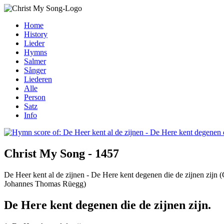
Home
History
Lieder
Hymns
Salmer
Sånger
Liederen
Alle
Person
Satz
Info
Christ My Song - 1457
De Heer kent al de zijnen - De Here kent degenen die de zijnen zijn 
Johannes Thomas Rüegg)
De Here kent degenen die de zijnen zijn.