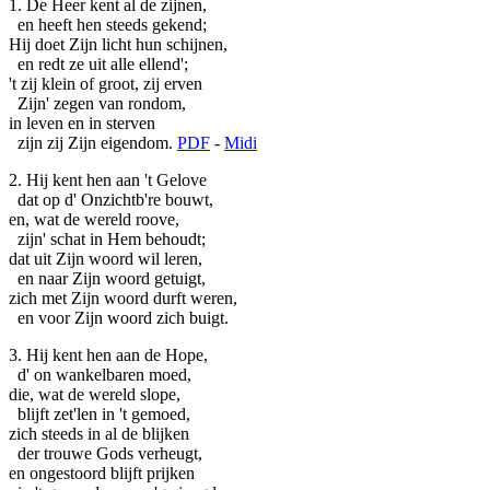
1. De Heer kent al de zijnen,
en heeft hen steeds gekend;
Hij doet Zijn licht hun schijnen,
en redt ze uit alle ellend';
't zij klein of groot, zij erven
Zijn' zegen van rondom,
in leven en in sterven
zijn zij Zijn eigendom.
PDF
-
Midi
2. Hij kent hen aan 't Gelove
dat op d' Onzichtb're bouwt,
en, wat de wereld roove,
zijn' schat in Hem behoudt;
dat uit Zijn woord wil leren,
en naar Zijn woord getuigt,
zich met Zijn woord durft weren,
en voor Zijn woord zich buigt.
3. Hij kent hen aan de Hope,
d' on wankelbaren moed,
die, wat de wereld slope,
blijft zet'len in 't gemoed,
zich steeds in al de blijken
der trouwe Gods verheugt,
en ongestoord blijft prijken