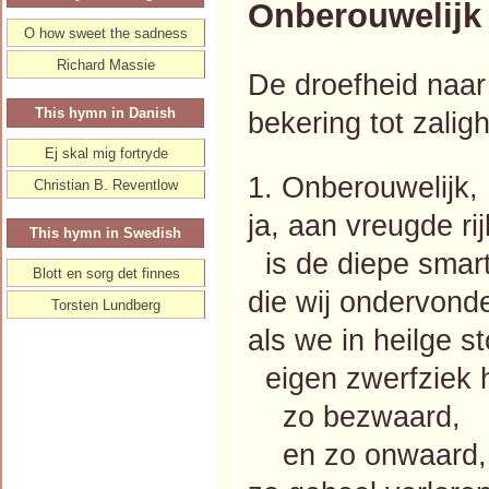
Onberouwelijk
O how sweet the sadness
Richard Massie
De droefheid naar
This hymn in Danish
bekering tot zaligh
Ej skal mig fortryde
1. Onberouwelijk,
Christian B. Reventlow
ja, aan vreugde rij
This hymn in Swedish
is de diepe smart
Blott en sorg det finnes
die wij ondervond
Torsten Lundberg
als we in heilge s
eigen zwerfziek h
zo bezwaard,
en zo onwaard,