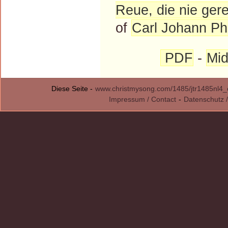
Reue, die nie ger
of
Carl Johann Phi
PDF
-
Mid
Diese Seite -
www.christmysong.com/1485/jtr1485nl4_o
Impressum / Contact
-
Datenschutz /