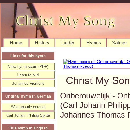
Home
History
Lieder
Hymns
Salmer
Links for this hymn
View hymn score (PDF)
Listen to Midi
Christ My Son
Johannes Riemens
Onberouwelijk - On
Original hymn in German
(Carl Johann Phili
Was uns nie gereuet
Johannes Thomas 
Carl Johann Philipp Spitta
This hymn in English