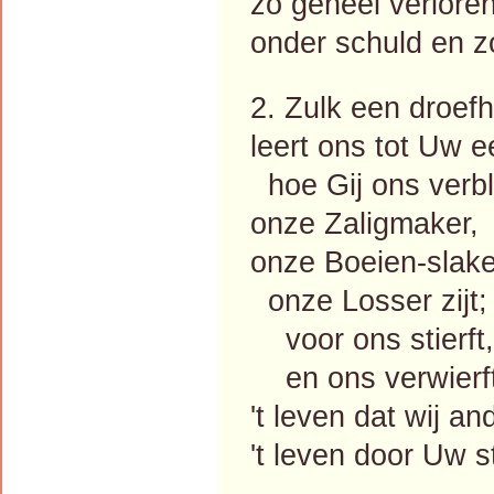
zo geheel verlore
onder schuld en 
2. Zulk een droefh
leert ons tot Uw e
hoe Gij ons verbli
onze Zaligmaker,
onze Boeien-slake
onze Losser zijt;
voor ons stierft,
en ons verwierf
't leven dat wij a
't leven door Uw s