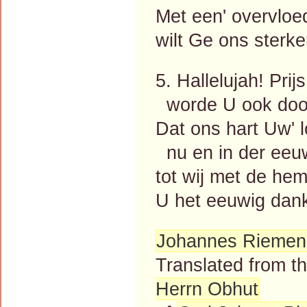
Met een' overvloe
wilt Ge ons sterken
5. Hallelujah! Prij
worde U ook door
Dat ons hart Uw' 
nu en in der eeu
tot wij met de he
U het eeuwig dank
Johannes Riemen
Translated from 
Herrn Obhut