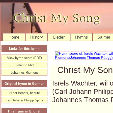
Home
History
Lieder
Hymns
Salmer
Links for this hymn
View hymn score (PDF)
Listen to Midi
Christ My Son
Johannes Riemens
Isrels Wachter, wil
Original hymn in German
(Carl Johann Phili
Hüter Israels, behüte
Johannes Thomas 
Carl Johann Philipp Spitta
This hymn in English