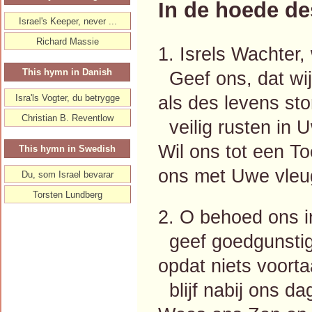
In de hoede de
Israel's Keeper, never ...
Richard Massie
1. Isrels Wachter,
This hymn in Danish
Geef ons, dat wij
als des levens s
Isra'ls Vogter, du betrygge
Christian B. Reventlow
veilig rusten in U
Wil ons tot een To
This hymn in Swedish
ons met Uwe vleu
Du, som Israel bevarar
Torsten Lundberg
2. O behoed ons i
geef goedgunstig
opdat niets voort
blijf nabij ons da