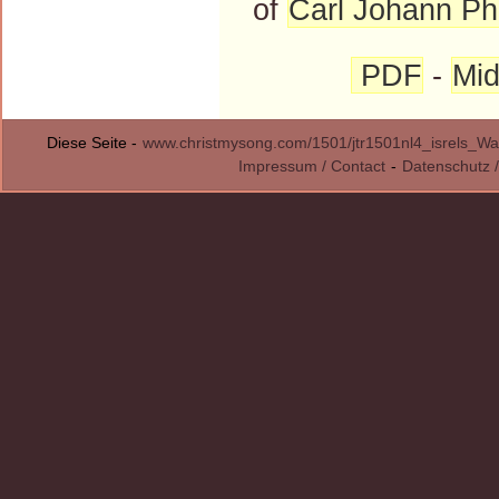
of
Carl Johann Phi
PDF
-
Mid
Diese Seite -
www.christmysong.com/1501/jtr1501nl4_isrels_W
Impressum / Contact
-
Datenschutz /